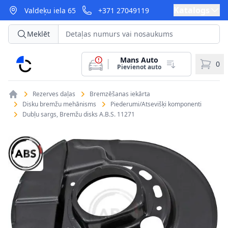
Katalogs
Valdeķu iela 65
+371 27049119
Meklēt
Mans Auto
CarParts
0
Pievienot auto
Rezerves daļas
Bremzēšanas iekārta
Disku bremžu mehānisms
Piederumi/Atsevišķi komponenti
Dubļu sargs, Bremžu disks A.B.S. 11271