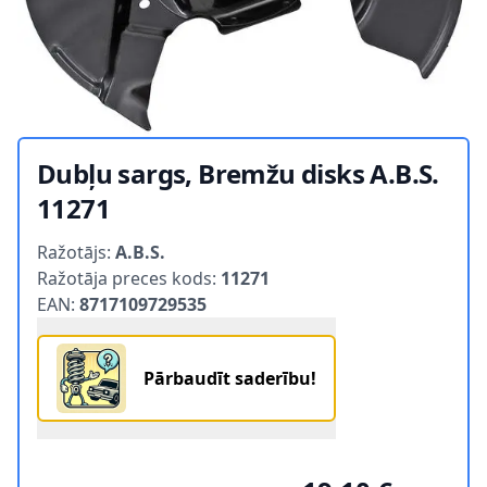
Dubļu sargs, Bremžu disks A.B.S.
11271
Product information
Ražotājs:
A.B.S.
Ražotāja preces kods:
11271
EAN:
8717109729535
Pārbaudīt saderību!