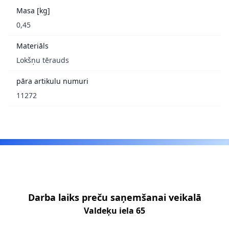
Masa [kg]
0,45
Materiāls
Lokšņu tērauds
pāra artikulu numuri
11272
Footer
Darba laiks preču saņemšanai veikalā
Valdeķu iela 65