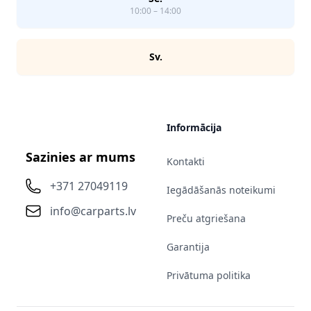
10:00 – 14:00
Sv.
Informācija
Sazinies ar mums
Kontakti
+371 27049119
Iegādāšanās noteikumi
info@carparts.lv
Preču atgriešana
Garantija
Privātuma politika