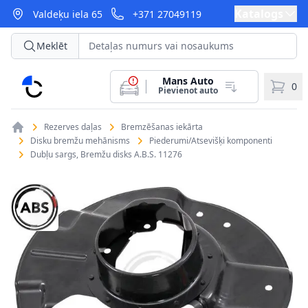
Katalogs
Valdeķu iela 65
+371 27049119
Meklēt
Mans Auto
CarParts
0
Pievienot auto
Rezerves daļas
Bremzēšanas iekārta
Disku bremžu mehānisms
Piederumi/Atsevišķi komponenti
Dubļu sargs, Bremžu disks A.B.S. 11276