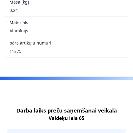
Masa [kg]
0,24
Materiāls
Alumīnijs
pāra artikulu numuri
11275
Footer
Darba laiks preču saņemšanai veikalā
Valdeķu iela 65