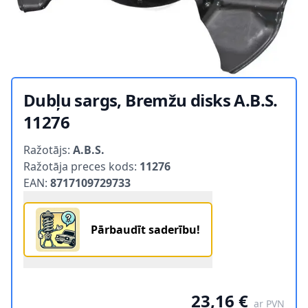
Dubļu sargs, Bremžu disks A.B.S.
11276
Product information
Ražotājs:
A.B.S.
Ražotāja preces kods:
11276
EAN:
8717109729733
Pārbaudīt saderību!
23,16 €
ar PVN