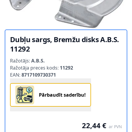
Dubļu sargs, Bremžu disks A.B.S.
11292
Product information
Ražotājs:
A.B.S.
Ražotāja preces kods:
11292
EAN:
8717109730371
Pārbaudīt saderību!
22,44 €
ar PVN