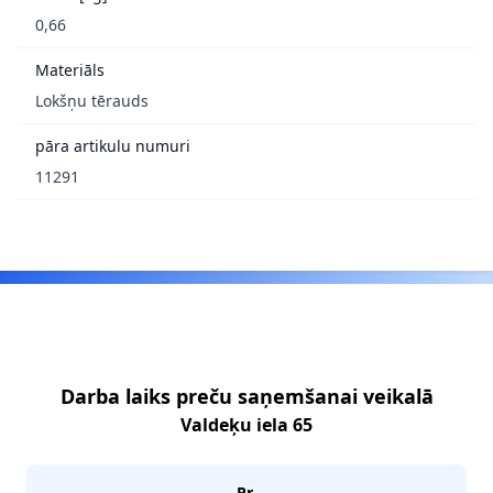
0,66
Materiāls
Lokšņu tērauds
pāra artikulu numuri
11291
Footer
Darba laiks preču saņemšanai veikalā
Valdeķu iela 65
Pr.