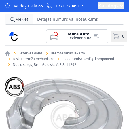
Katalogs
Valdeķu iela 65
+371 27049119
Meklēt
Mans Auto
CarParts
0
Pievienot auto
Rezerves daļas
Bremzēšanas iekārta
Disku bremžu mehānisms
Piederumi/Atsevišķi komponenti
Dubļu sargs, Bremžu disks A.B.S. 11292