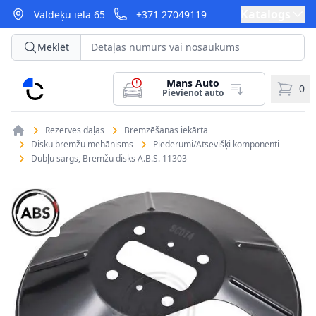
Katalogs
Valdeķu iela 65
+371 27049119
Meklēt
Mans Auto
CarParts
0
Pievienot auto
Rezerves daļas
Bremzēšanas iekārta
Disku bremžu mehānisms
Piederumi/Atsevišķi komponenti
Dubļu sargs, Bremžu disks A.B.S. 11303