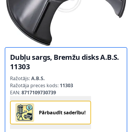
Dubļu sargs, Bremžu disks A.B.S.
11303
Product information
Ražotājs:
A.B.S.
Ražotāja preces kods:
11303
EAN:
8717109730739
Pārbaudīt saderību!