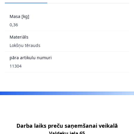
Masa [kg]
0,36
Materiāls
Lokšņu tērauds
pāra artikulu numuri
11304
Footer
Darba laiks preču saņemšanai veikalā
Valdeķu iela 65