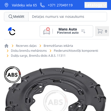
Katalogs
Valdeķu iela 65
+371 27049119
Meklēt
Mans Auto
CarParts
0
Pievienot auto
Rezerves daļas
Bremzēšanas iekārta
Disku bremžu mehānisms
Piederumi/Atsevišķi komponenti
Dubļu sargs, Bremžu disks A.B.S. 11311