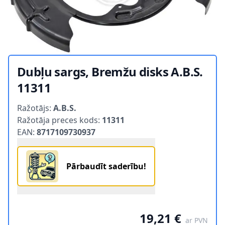
Dubļu sargs, Bremžu disks A.B.S.
11311
Product information
Ražotājs:
A.B.S.
Ražotāja preces kods:
11311
EAN:
8717109730937
Pārbaudīt saderību!
19,21 €
ar PVN