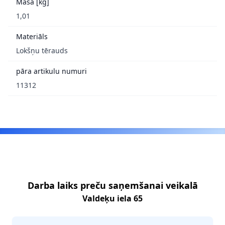
Masa [kg]
1,01
Materiāls
Lokšņu tērauds
pāra artikulu numuri
11312
Footer
Darba laiks preču saņemšanai veikalā
Valdeķu iela 65