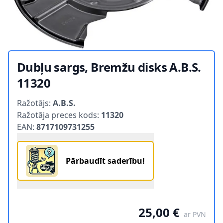
Dubļu sargs, Bremžu disks A.B.S.
11320
Product information
Ražotājs:
A.B.S.
Ražotāja preces kods:
11320
EAN:
8717109731255
Pārbaudīt saderību!
25,00 €
ar PVN