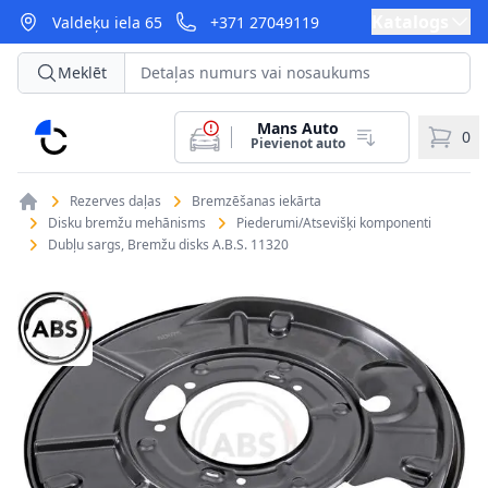
Katalogs
Valdeķu iela 65
+371 27049119
Meklēt
Mans Auto
CarParts
0
Pievienot auto
Rezerves daļas
Bremzēšanas iekārta
Disku bremžu mehānisms
Piederumi/Atsevišķi komponenti
Dubļu sargs, Bremžu disks A.B.S. 11320