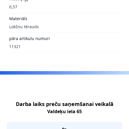
0,57
Materiāls
Lokšņu tērauds
pāra artikulu numuri
11321
Footer
Darba laiks preču saņemšanai veikalā
Valdeķu iela 65