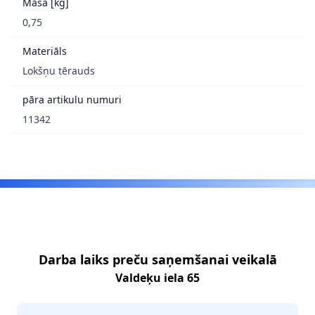
Masa [kg]
0,75
Materiāls
Lokšņu tērauds
pāra artikulu numuri
11342
Footer
Darba laiks preču saņemšanai veikalā
Valdeķu iela 65