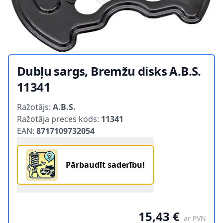
Dubļu sargs, Bremžu disks A.B.S.
11341
Product information
Ražotājs:
A.B.S.
Ražotāja preces kods:
11341
EAN:
8717109732054
Pārbaudīt saderību!
15,43 €
ar PVN