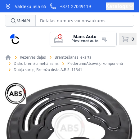
Katalogs
Valdeķu iela 65
+371 27049119
Meklēt
Mans Auto
CarParts
0
Pievienot auto
Rezerves daļas
Bremzēšanas iekārta
Disku bremžu mehānisms
Piederumi/Atsevišķi komponenti
Dubļu sargs, Bremžu disks A.B.S. 11341