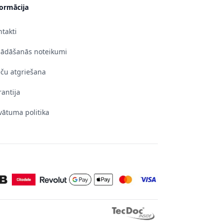
formācija
takti
gādāšanās noteikumi
eču atgriešana
antija
vātuma politika