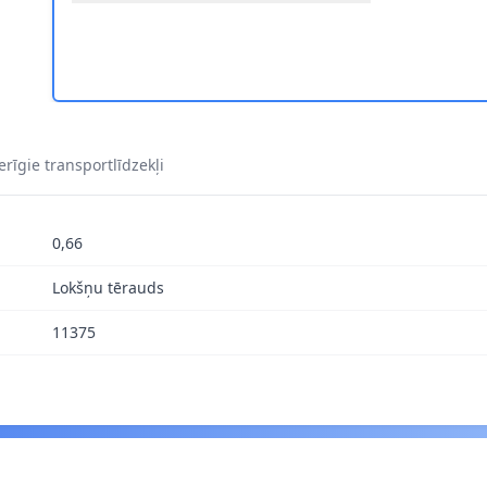
1
rīgie transportlīdzekļi
0,66
Lokšņu tērauds
11375