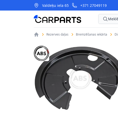
Valdeķu iela 65
+371 27049119
CarParts
Meklē
Rezerves daļas
Bremzēšanas iekārta
D