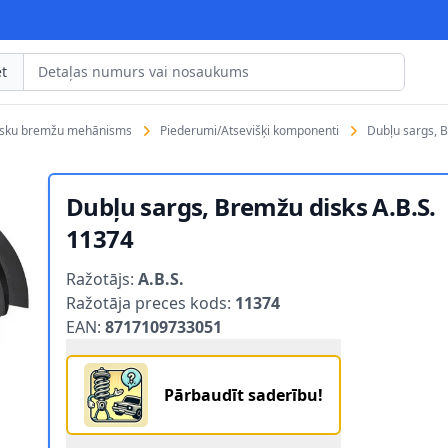
t
isku bremžu mehānisms
Piederumi/Atsevišķi komponenti
Dubļu sargs, 
Dubļu sargs, Bremžu disks A.B.S.
11374
Product information
Ražotājs:
A.B.S.
Ražotāja preces kods:
11374
EAN:
8717109733051
Pārbaudīt saderību!