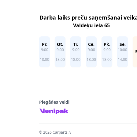
Darba laiks preču saņemšanai veik
Valdeķu iela 65
Pr.
Ot.
Tr.
Ce.
Pk.
Se.
9:00
9:00
9:00
9:00
9:00
10:00
–
–
–
–
–
–
18:00
18:00
18:00
18:00
18:00
14:00
Piegādes veidi
©
2026
Carparts.lv