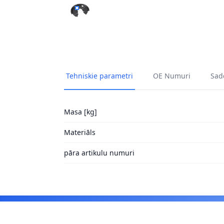
DUBĻU SARGS, BREMŽU DISKS A.B.S. 11374 
Tehniskie parametri
OE Numuri
Sade
Masa [kg]
Materiāls
pāra artikulu numuri
Footer