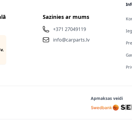
In
alā
Sazinies ar mums
Kon
+371 27049119
Ie
info@carparts.lv
Pr
Sv.
Gar
Pri
Apmaksas veidi