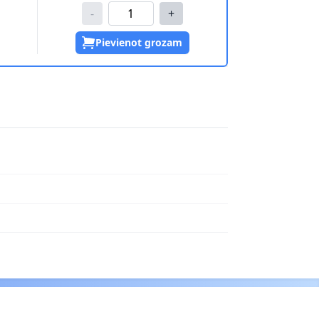
-
+
Pievienot grozam