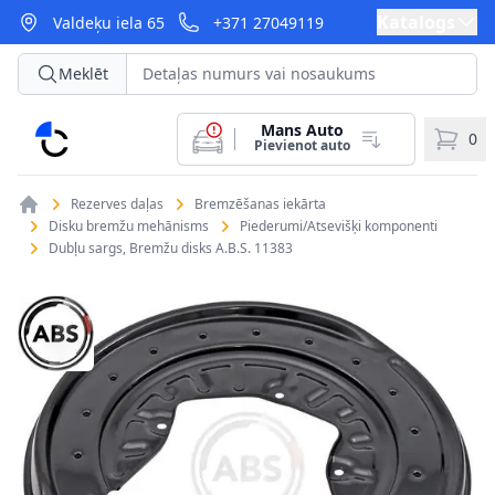
Katalogs
Valdeķu iela 65
+371 27049119
Meklēt
Mans Auto
CarParts
0
Pievienot auto
Rezerves daļas
Bremzēšanas iekārta
Disku bremžu mehānisms
Piederumi/Atsevišķi komponenti
Dubļu sargs, Bremžu disks A.B.S. 11383