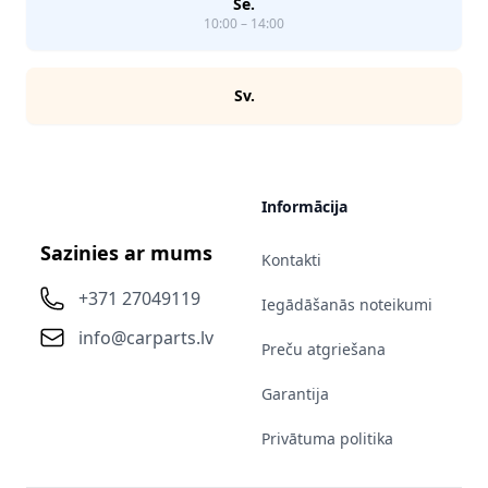
Se.
10:00 – 14:00
Sv.
Informācija
Sazinies ar mums
Kontakti
+371 27049119
Iegādāšanās noteikumi
info@carparts.lv
Preču atgriešana
Garantija
Privātuma politika