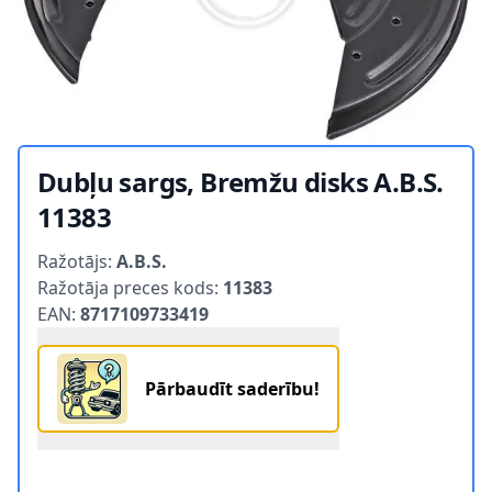
Dubļu sargs, Bremžu disks A.B.S.
11383
Product information
Ražotājs:
A.B.S.
Ražotāja preces kods:
11383
EAN:
8717109733419
Pārbaudīt saderību!