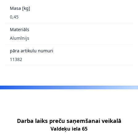
Masa [kg]
0,45
Materiāls
Alumīnijs
pāra artikulu numuri
11382
Footer
Darba laiks preču saņemšanai veikalā
Valdeķu iela 65