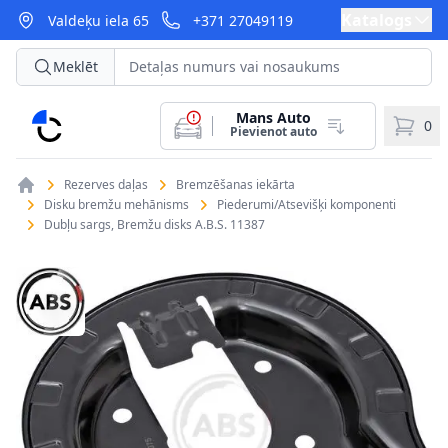
Katalogs
Valdeķu iela 65
+371 27049119
Meklēt
Mans Auto
CarParts
0
Pievienot auto
Rezerves daļas
Bremzēšanas iekārta
Disku bremžu mehānisms
Piederumi/Atsevišķi komponenti
Dubļu sargs, Bremžu disks A.B.S. 11387