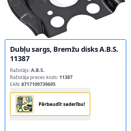
Dubļu sargs, Bremžu disks A.B.S.
11387
Product information
Ražotājs:
A.B.S.
Ražotāja preces kods:
11387
EAN:
8717109739695
Pārbaudīt saderību!