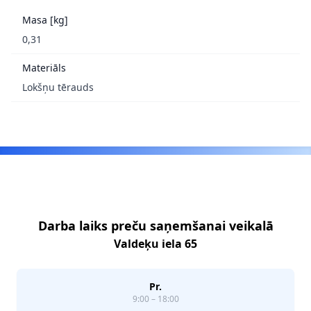
Masa [kg]
0,31
Materiāls
Lokšņu tērauds
Footer
Darba laiks preču saņemšanai veikalā
Valdeķu iela 65
Pr.
9:00 – 18:00