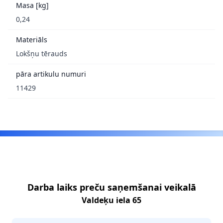
Masa [kg]
0,24
Materiāls
Lokšņu tērauds
pāra artikulu numuri
11429
Footer
Darba laiks preču saņemšanai veikalā
Valdeķu iela 65