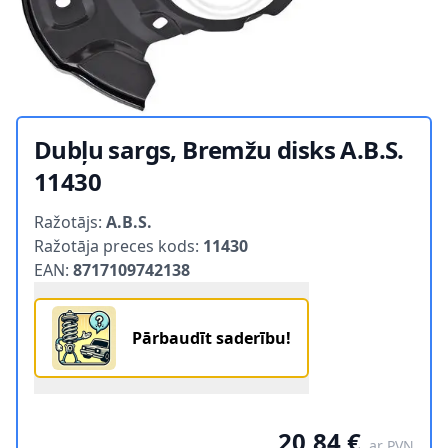
Dubļu sargs, Bremžu disks A.B.S.
11430
Product information
Ražotājs:
A.B.S.
Ražotāja preces kods:
11430
EAN:
8717109742138
Pārbaudīt saderību!
20,84 €
ar PVN