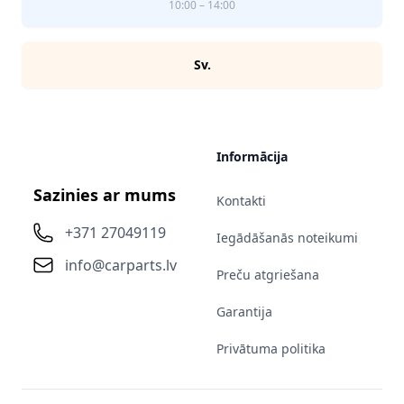
10:00 – 14:00
Sv.
Informācija
Sazinies ar mums
Kontakti
+371 27049119
Iegādāšanās noteikumi
info@carparts.lv
Preču atgriešana
Garantija
Privātuma politika