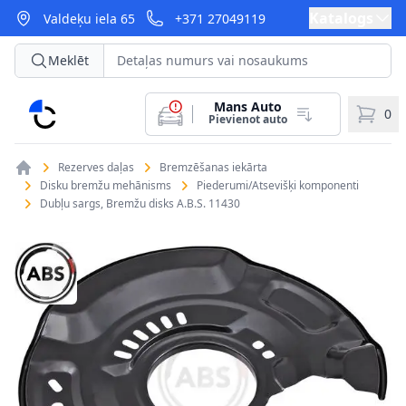
Katalogs
Valdeķu iela 65
+371 27049119
Meklēt
Mans Auto
CarParts
0
Pievienot auto
Rezerves daļas
Bremzēšanas iekārta
Disku bremžu mehānisms
Piederumi/Atsevišķi komponenti
Dubļu sargs, Bremžu disks A.B.S. 11430