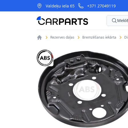
Valdeķu iela 65
+371 27049119
CarParts
Meklē
Rezerves daļas
Bremzēšanas iekārta
D