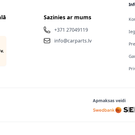
In
alā
Sazinies ar mums
Kon
+371 27049119
Ie
info@carparts.lv
Pr
Sv.
Gar
Pri
Apmaksas veidi