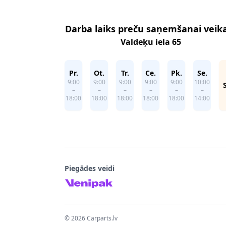
Darba laiks preču saņemšanai veik
Valdeķu iela 65
Pr.
Ot.
Tr.
Ce.
Pk.
Se.
9:00
9:00
9:00
9:00
9:00
10:00
–
–
–
–
–
–
18:00
18:00
18:00
18:00
18:00
14:00
Piegādes veidi
©
2026
Carparts.lv