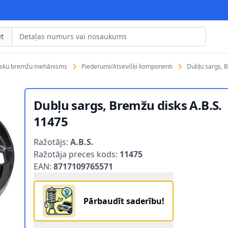
t
isku bremžu mehānisms
Piederumi/Atsevišķi komponenti
Dubļu sargs, 
Dubļu sargs, Bremžu disks A.B.S.
11475
Product information
Ražotājs:
A.B.S.
Ražotāja preces kods:
11475
EAN:
8717109765571
Pārbaudīt saderību!