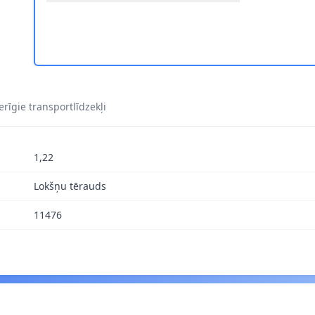
1
rīgie transportlīdzekļi
1,22
Lokšņu tērauds
11476