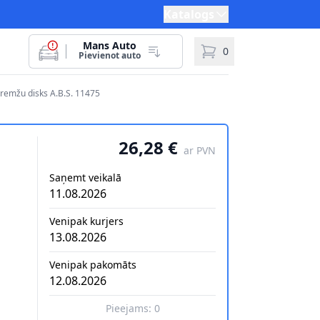
Katalogs
Mans Auto
0
Pievienot auto
Bremžu disks A.B.S. 11475
26,28 €
ar PVN
Saņemt veikalā
11.08.2026
Venipak kurjers
13.08.2026
Venipak pakomāts
12.08.2026
Pieejams:
0