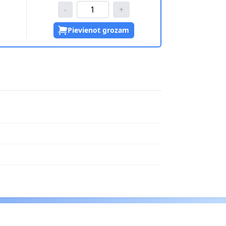
-
+
Pievienot grozam