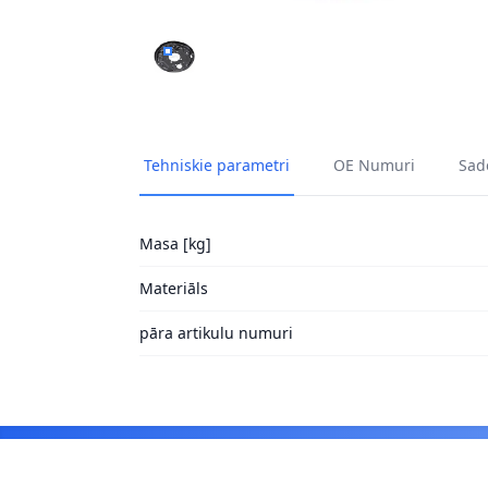
DUBĻU SARGS, BREMŽU DISKS A.B.S. 11475 
Tehniskie parametri
OE Numuri
Sade
Masa [kg]
Materiāls
pāra artikulu numuri
Footer