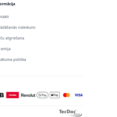
formācija
takti
gādāšanās noteikumi
eču atgriešana
antija
vātuma politika