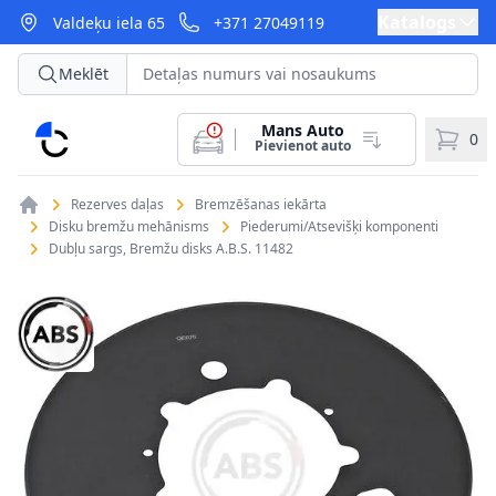
Katalogs
Valdeķu iela 65
+371 27049119
Meklēt
Mans Auto
CarParts
0
Pievienot auto
Rezerves daļas
Bremzēšanas iekārta
Disku bremžu mehānisms
Piederumi/Atsevišķi komponenti
Dubļu sargs, Bremžu disks A.B.S. 11482