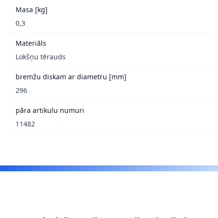
Masa [kg]
0,3
Materiāls
Lokšņu tērauds
bremžu diskam ar diametru [mm]
296
pāra artikulu numuri
11482
Footer