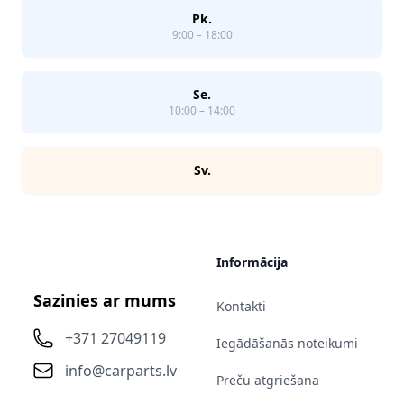
Pk.
9:00 – 18:00
Se.
10:00 – 14:00
Sv.
Informācija
Sazinies ar mums
Kontakti
+371 27049119
Iegādāšanās noteikumi
info@carparts.lv
Preču atgriešana