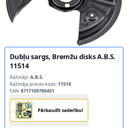
Dubļu sargs, Bremžu disks A.B.S.
11514
Product information
Ražotājs:
A.B.S.
Ražotāja preces kods:
11514
EAN:
8717109780451
Pārbaudīt saderību!