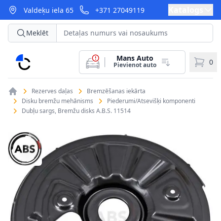
Katalogs
Valdeķu iela 65
+371 27049119
Meklēt
Mans Auto
CarParts
0
Pievienot auto
Rezerves daļas
Bremzēšanas iekārta
Disku bremžu mehānisms
Piederumi/Atsevišķi komponenti
Dubļu sargs, Bremžu disks A.B.S. 11514