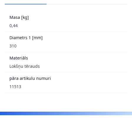
Masa [kg]
0,44
Diametrs 1 [mm]
310
Materiāls
Lokšņu tērauds
pāra artikulu numuri
11513
Footer