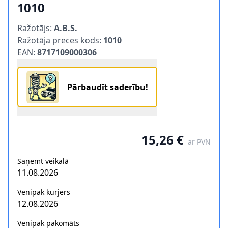
1010
Product information
Ražotājs:
A.B.S.
Ražotāja preces kods:
1010
EAN:
8717109000306
Pārbaudīt saderību!
15,26 €
ar PVN
Saņemt veikalā
11.08.2026
Venipak kurjers
12.08.2026
Venipak pakomāts