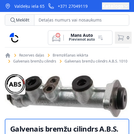
Katalogs
Valdeķu iela 65
+371 27049119
Meklēt
Mans Auto
CarParts
0
Pievienot auto
Rezerves daļas
Bremzēšanas iekārta
Galvenais bremžu cilindrs
Galvenais bremžu cilindrs A.B.S. 1010
Galvenais bremžu cilindrs A.B.S.