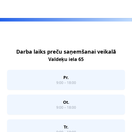
Footer
Darba laiks preču saņemšanai veikalā
Valdeķu iela 65
Pr.
9:00 – 18:00
Ot.
9:00 – 18:00
Tr.