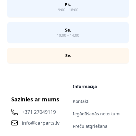
Pk.
9:00 – 18:00
Se.
10:00 – 14:00
Sv.
Informācija
Sazinies ar mums
Kontakti
+371 27049119
Iegādāšanās noteikumi
info@carparts.lv
Preču atgriešana