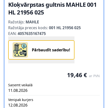
Kloķvārpstas gultnis MAHLE 001
HL 21956 025
Product information
Ražotājs:
MAHLE
Ražotāja preces kods:
001 HL 21956 025
EAN:
4057635167475
Pārbaudīt saderību!
19,46 €
ar PVN
Saņemt veikalā
11.08.2026
Venipak kurjers
12.08.2026