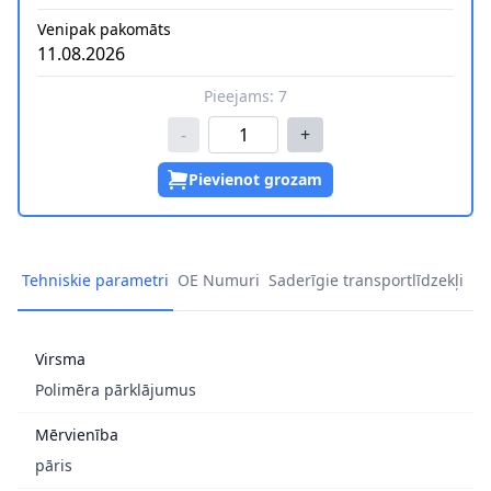
Venipak pakomāts
11.08.2026
Pieejams:
7
-
+
Pievienot grozam
Tehniskie parametri
OE Numuri
Saderīgie transportlīdzekļi
Virsma
Polimēra pārklājumus
Mērvienība
pāris