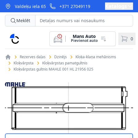
Katalogs
Valdeķu iela 65
+371 27049119
Meklēt
Mans Auto
CarParts
0
Pievienot auto
Rezerves daļas
Dzinējs
Kloķa-klaņa mehānisms
Kloķvārpsta
Kloķvārpstas pamatgultnis
Kloķvārpstas gultnis MAHLE 001 HL 21956 025