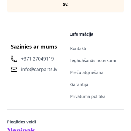
Sv.
Informācija
Sazinies ar mums
Kontakti
+371 27049119
Iegādāšanās noteikumi
info@carparts.lv
Preču atgriešana
Garantija
Privātuma politika
Piegādes veidi