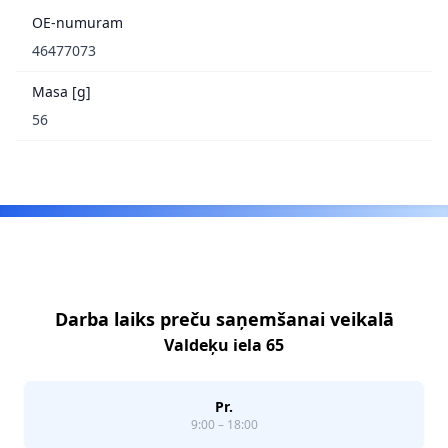
OE-numuram
46477073
Masa [g]
56
Footer
Darba laiks preču saņemšanai veikalā
Valdeķu iela 65
Pr.
9:00 – 18:00