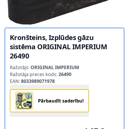
Kronšteins, Izplūdes gāzu
sistēma ORIGINAL IMPERIUM
26490
Product information
Ražotājs:
ORIGINAL IMPERIUM
Ražotāja preces kods:
26490
EAN:
8033989071978
Pārbaudīt saderību!