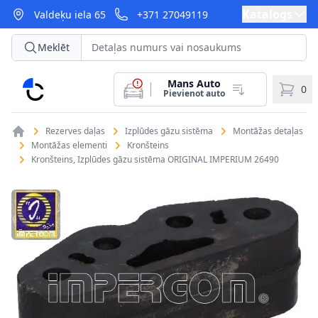
Katalogs
Valdeķu iela 65
+371 27049119
Meklēt
Mans Auto
CarParts
0
Pievienot auto
Rezerves daļas
Izplūdes gāzu sistēma
Montāžas detaļas
Montāžas elementi
Kronšteins
Kronšteins, Izplūdes gāzu sistēma ORIGINAL IMPERIUM 26490