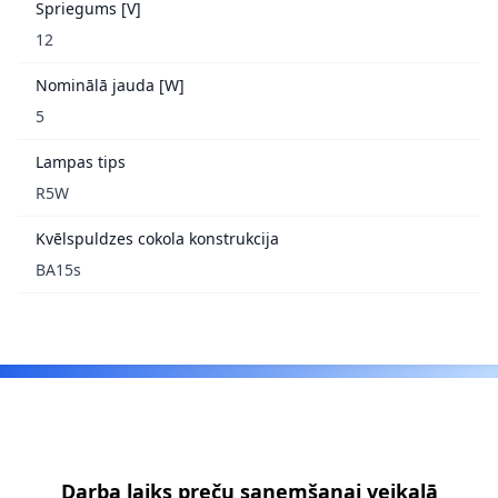
Spriegums [V]
12
Nominālā jauda [W]
5
Lampas tips
R5W
Kvēlspuldzes cokola konstrukcija
BA15s
Footer
Darba laiks preču saņemšanai veikalā