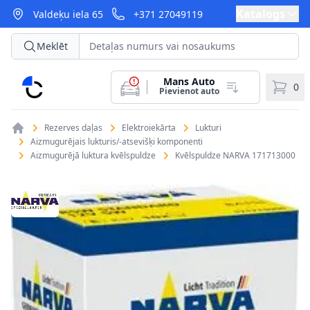
Katalogs
Valdeķu iela 65
+371 27049119
Meklēt
Mans Auto
CarParts
0
Pievienot auto
Rezerves daļas
Elektroiekārta
Lukturi
Aizmugurējais lukturis/-atsevišķi komponenti
Aizmugurējā luktura kvēlspuldze
Kvēlspuldze NARVA 171713000