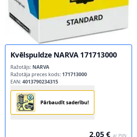
Kvēlspuldze NARVA 171713000
Product information
Ražotājs:
NARVA
Ražotāja preces kods:
171713000
EAN:
4013790234315
Pārbaudīt saderību!
2,05 €
ar PVN