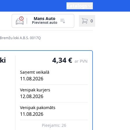
Katalogs
Mans Auto
0
Pievienot auto
Bremžu loki A.B.S. 0017Q
ki
4,34 €
ar PVN
Saņemt veikalā
11.08.2026
Venipak kurjers
12.08.2026
Venipak pakomāts
11.08.2026
Pieejams:
26