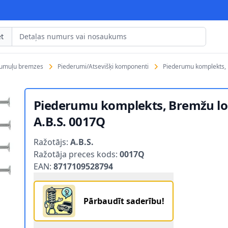
t
rumuļu bremzes
Piederumi/Atsevišķi komponenti
Piederumu komplekts, 
Piederumu komplekts, Bremžu lo
A.B.S. 0017Q
Product information
Ražotājs:
A.B.S.
Ražotāja preces kods:
0017Q
EAN:
8717109528794
Pārbaudīt saderību!