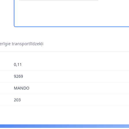
S. 0017Q 1
rīgie transportlīdzekļi
0,11
9269
MANDO
203