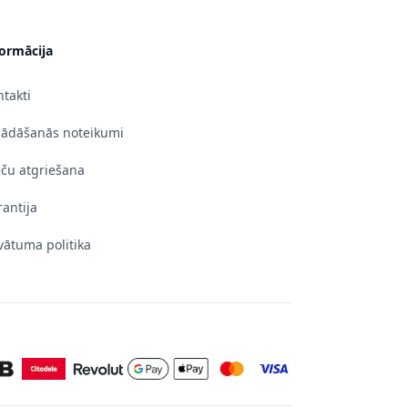
formācija
takti
gādāšanās noteikumi
eču atgriešana
antija
vātuma politika