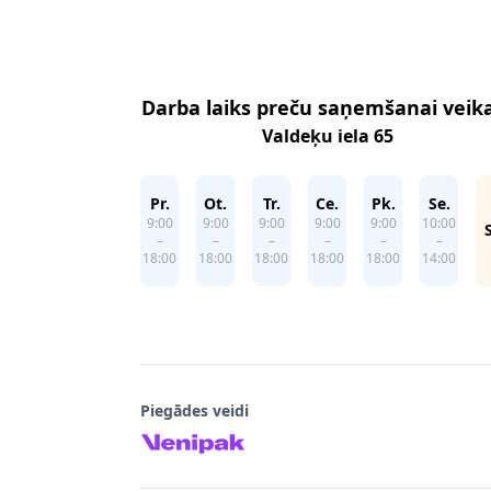
Footer
Darba laiks preču saņemšanai veik
Valdeķu iela 65
Pr.
Ot.
Tr.
Ce.
Pk.
Se.
9:00
9:00
9:00
9:00
9:00
10:00
–
–
–
–
–
–
18:00
18:00
18:00
18:00
18:00
14:00
Piegādes veidi