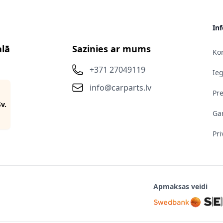
In
alā
Sazinies ar mums
Kon
+371 27049119
Ie
info@carparts.lv
Pr
Sv.
Gar
Pri
Apmaksas veidi