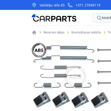
Valdeķu iela 65
+371 27049119
CarParts
Meklē
Rezerves daļas
Bremzēšanas iekārta
T