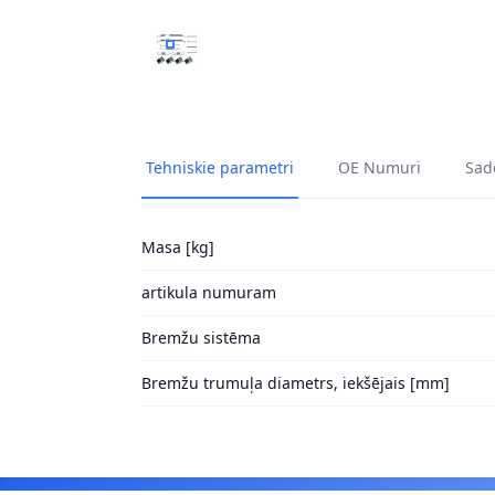
PIEDERUMU KOMPLEKTS, BREMŽU LOKI A.B.
Tehniskie parametri
OE Numuri
Sade
Masa [kg]
artikula numuram
Bremžu sistēma
Bremžu trumuļa diametrs, iekšējais [mm]