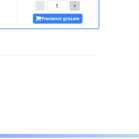
-
+
Pievienot grozam