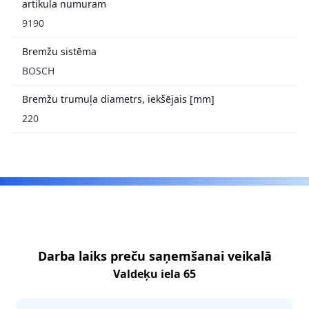
artikula numuram
9190
Bremžu sistēma
BOSCH
Bremžu trumuļa diametrs, iekšējais [mm]
220
Footer
Darba laiks preču saņemšanai veikalā
Valdeķu iela 65