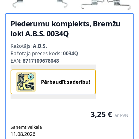
Piederumu komplekts, Bremžu
loki A.B.S. 0034Q
Product information
Ražotājs:
A.B.S.
Ražotāja preces kods:
0034Q
EAN:
8717109678048
Pārbaudīt saderību!
3,25 €
ar PVN
Saņemt veikalā
11.08.2026