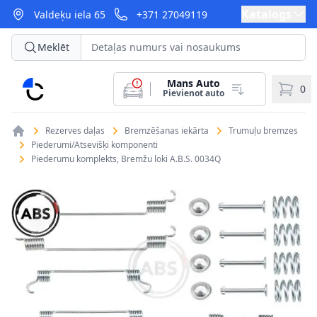
Katalogs
Valdeķu iela 65
+371 27049119
Meklēt
Mans Auto
CarParts
0
Pievienot auto
Rezerves daļas
Bremzēšanas iekārta
Trumuļu bremzes
Piederumi/Atsevišķi komponenti
Piederumu komplekts, Bremžu loki A.B.S. 0034Q