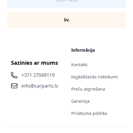
10:00 – 14:00
Sv.
Informācija
Sazinies ar mums
Kontakti
+371 27049119
Iegādāšanās noteikumi
info@carparts.lv
Preču atgriešana
Garantija
Privātuma politika