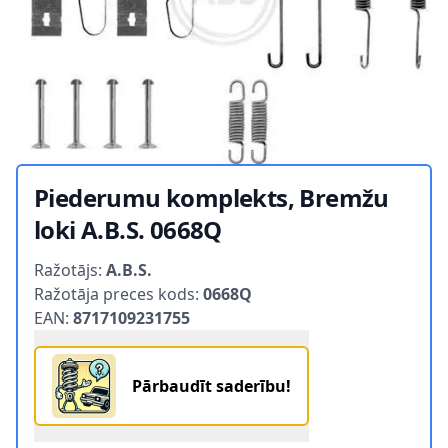
Piederumu komplekts, Bremžu
loki A.B.S. 0668Q
Product information
Ražotājs:
A.B.S.
Ražotāja preces kods:
0668Q
EAN:
8717109231755
Pārbaudīt saderību!