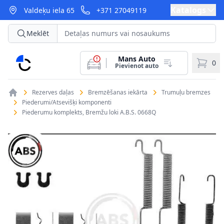
Katalogs
Valdeķu iela 65
+371 27049119
Meklēt
Mans Auto
CarParts
0
Pievienot auto
Rezerves daļas
Bremzēšanas iekārta
Trumuļu bremzes
Piederumi/Atsevišķi komponenti
Piederumu komplekts, Bremžu loki A.B.S. 0668Q