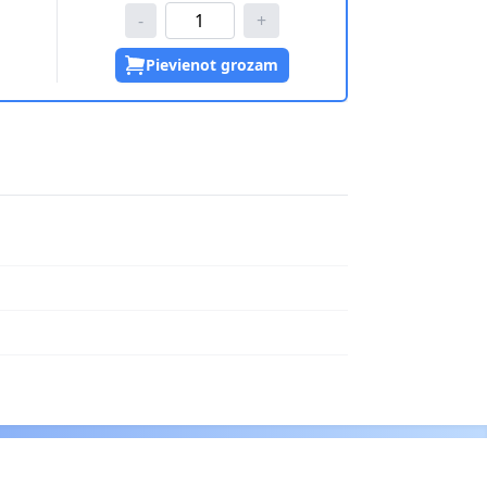
-
+
Pievienot grozam