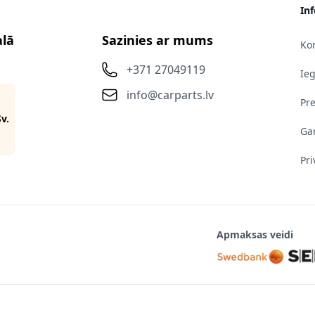
In
alā
Sazinies ar mums
Kon
+371 27049119
Ie
info@carparts.lv
Pr
Sv.
Gar
Pri
Apmaksas veidi