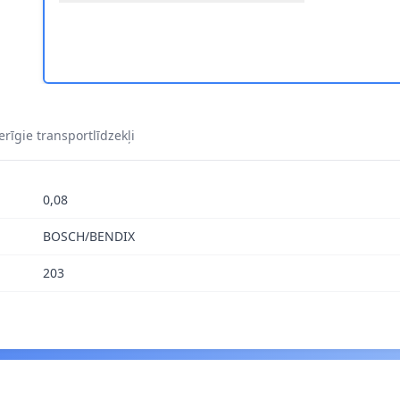
S. 0673Q 1
rīgie transportlīdzekļi
0,08
BOSCH/BENDIX
203