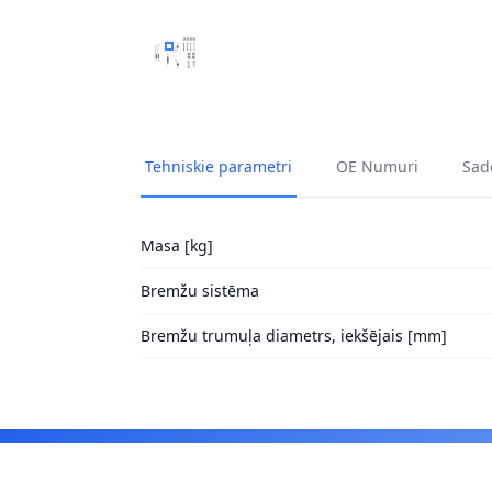
PIEDERUMU KOMPLEKTS, BREMŽU LOKI A.B.
Tehniskie parametri
OE Numuri
Sade
Masa [kg]
Bremžu sistēma
Bremžu trumuļa diametrs, iekšējais [mm]
Footer