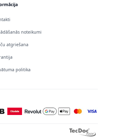
formācija
takti
gādāšanās noteikumi
eču atgriešana
antija
vātuma politika