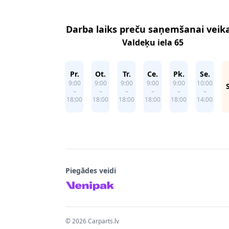
Darba laiks preču saņemšanai veik
Valdeķu iela 65
Pr.
Ot.
Tr.
Ce.
Pk.
Se.
9:00
9:00
9:00
9:00
9:00
10:00
–
–
–
–
–
–
18:00
18:00
18:00
18:00
18:00
14:00
Piegādes veidi
©
2026
Carparts.lv