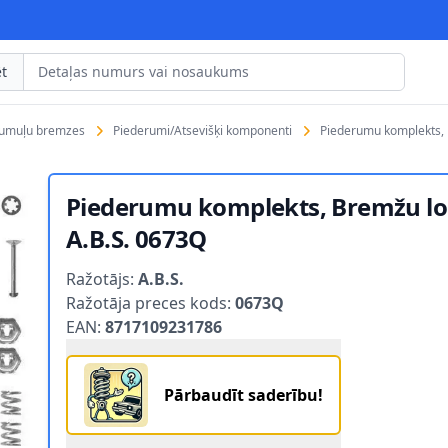
t
rumuļu bremzes
Piederumi/Atsevišķi komponenti
Piederumu komplekts, 
Piederumu komplekts, Bremžu lo
A.B.S. 0673Q
Product information
Ražotājs:
A.B.S.
Ražotāja preces kods:
0673Q
EAN:
8717109231786
Pārbaudīt saderību!