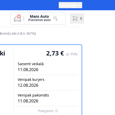
Katalogs
Mans Auto
0
Pievienot auto
Bremžu loki A.B.S. 0673Q
ki
2,73 €
ar PVN
Saņemt veikalā
11.08.2026
Venipak kurjers
12.08.2026
Venipak pakomāts
11.08.2026
Pieejams:
0