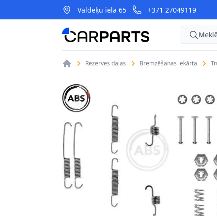
Valdeķu iela 65
+371 27049119
CarParts
Meklē
Rezerves daļas
Bremzēšanas iekārta
T