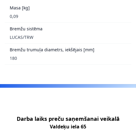
Masa [kg]
0,09
Bremžu sistēma
LUCAS/TRW
Bremžu trumuļa diametrs, iekšējais [mm]
180
Footer
Darba laiks preču saņemšanai veikalā
Valdeķu iela 65