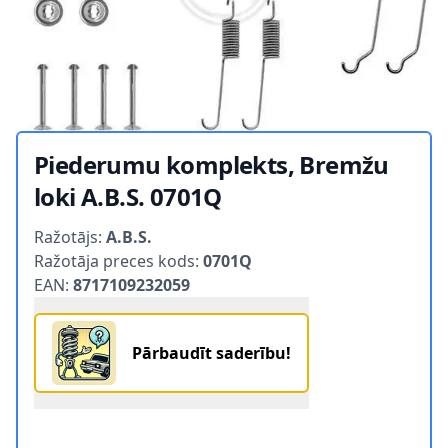
Piederumu komplekts, Bremžu
loki A.B.S. 0701Q
Product information
Ražotājs:
A.B.S.
Ražotāja preces kods:
0701Q
EAN:
8717109232059
Pārbaudīt saderību!