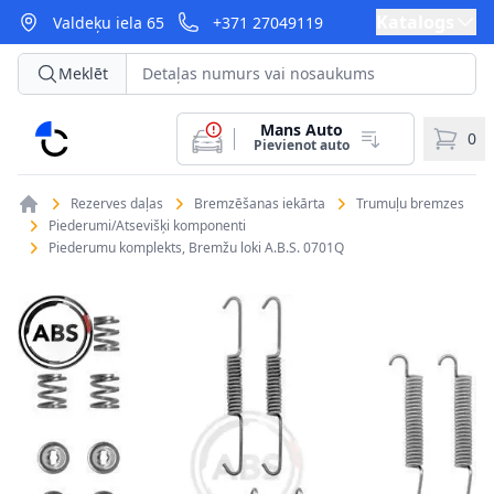
Katalogs
Valdeķu iela 65
+371 27049119
Meklēt
Mans Auto
CarParts
0
Pievienot auto
Rezerves daļas
Bremzēšanas iekārta
Trumuļu bremzes
Piederumi/Atsevišķi komponenti
Piederumu komplekts, Bremžu loki A.B.S. 0701Q