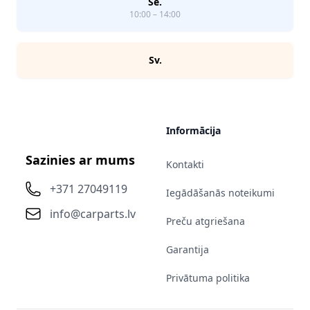
Se.
10:00 – 14:00
Sv.
Informācija
Sazinies ar mums
Kontakti
+371 27049119
Iegādāšanās noteikumi
info@carparts.lv
Preču atgriešana
Garantija
Privātuma politika