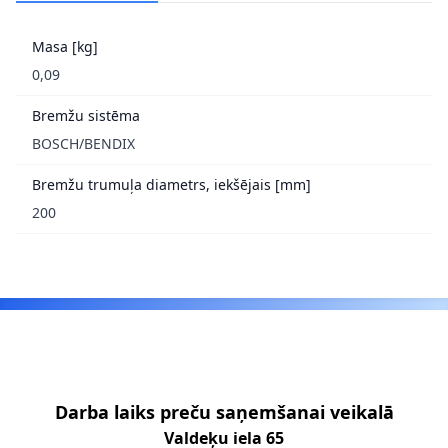
Masa [kg]
0,09
Bremžu sistēma
BOSCH/BENDIX
Bremžu trumuļa diametrs, iekšējais [mm]
200
Footer
Darba laiks preču saņemšanai veikalā
Valdeķu iela 65