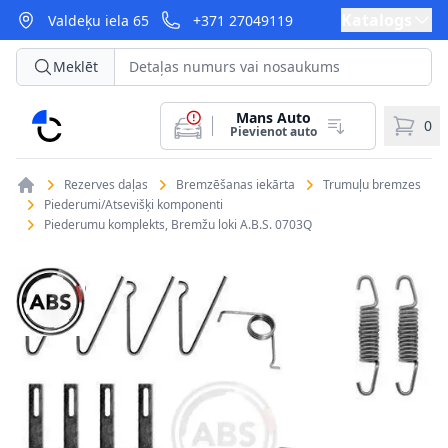
Katalogs
Valdeķu iela 65
+371 27049119
Meklēt
Mans Auto
CarParts
0
Pievienot auto
Rezerves daļas
Bremzēšanas iekārta
Trumuļu bremzes
Piederumi/Atsevišķi komponenti
Piederumu komplekts, Bremžu loki A.B.S. 0703Q