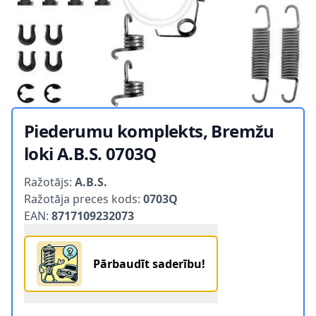
Piederumu komplekts, Bremžu
loki A.B.S. 0703Q
Product information
Ražotājs:
A.B.S.
Ražotāja preces kods:
0703Q
EAN:
8717109232073
Pārbaudīt saderību!