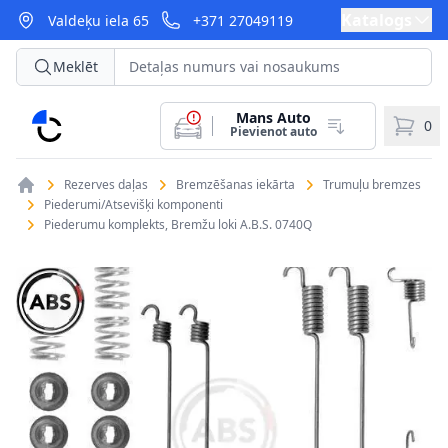
Katalogs
Valdeķu iela 65
+371 27049119
Meklēt
Mans Auto
CarParts
0
Pievienot auto
Rezerves daļas
Bremzēšanas iekārta
Trumuļu bremzes
Piederumi/Atsevišķi komponenti
Piederumu komplekts, Bremžu loki A.B.S. 0740Q