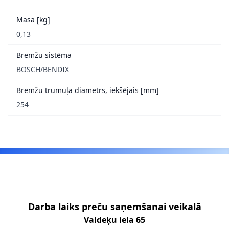
Masa [kg]
0,13
Bremžu sistēma
BOSCH/BENDIX
Bremžu trumuļa diametrs, iekšējais [mm]
254
Footer
Darba laiks preču saņemšanai veikalā
Valdeķu iela 65