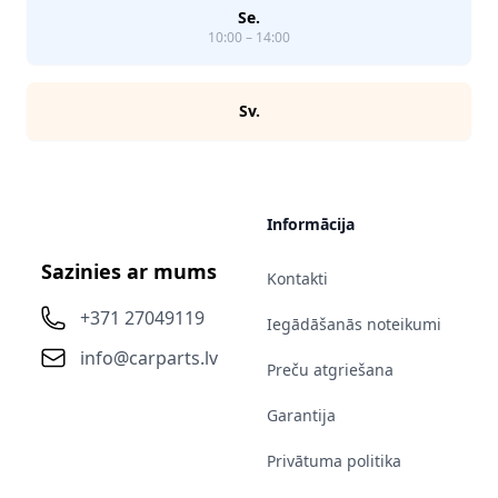
Se.
10:00 – 14:00
Sv.
Informācija
Sazinies ar mums
Kontakti
+371 27049119
Iegādāšanās noteikumi
info@carparts.lv
Preču atgriešana
Garantija
Privātuma politika