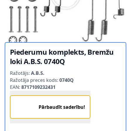
Piederumu komplekts, Bremžu
loki A.B.S. 0740Q
Product information
Ražotājs:
A.B.S.
Ražotāja preces kods:
0740Q
EAN:
8717109232431
Pārbaudīt saderību!