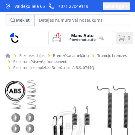
Katalogs
Valdeķu iela 65
+371 27049119
Meklēt
Mans Auto
CarParts
0
Pievienot auto
Rezerves daļas
Bremzēšanas iekārta
Trumuļu bremzes
Piederumi/Atsevišķi komponenti
Piederumu komplekts, Bremžu loki A.B.S. 0744Q