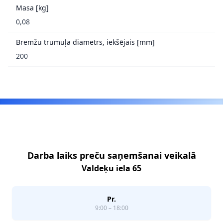
Masa [kg]
0,08
Bremžu trumuļa diametrs, iekšējais [mm]
200
Footer
Darba laiks preču saņemšanai veikalā
Valdeķu iela 65
Pr.
9:00 – 18:00