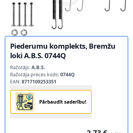
Piederumu komplekts, Bremžu
loki A.B.S. 0744Q
Product information
Ražotājs:
A.B.S.
Ražotāja preces kods:
0744Q
EAN:
8717109253351
Pārbaudīt saderību!
2,73 €