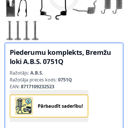
Piederumu komplekts, Bremžu
loki A.B.S. 0751Q
Product information
Ražotājs:
A.B.S.
Ražotāja preces kods:
0751Q
EAN:
8717109232523
Pārbaudīt saderību!