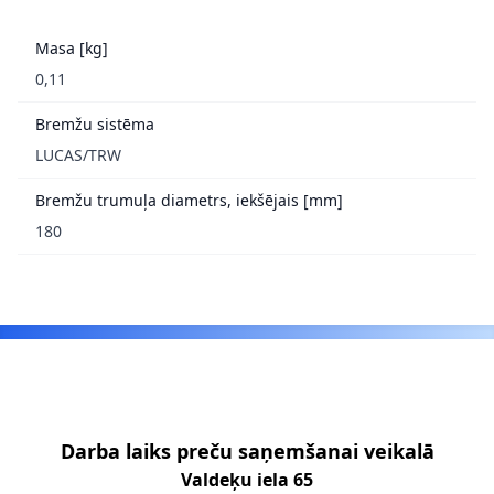
Masa [kg]
0,11
Bremžu sistēma
LUCAS/TRW
Bremžu trumuļa diametrs, iekšējais [mm]
180
Footer
Darba laiks preču saņemšanai veikalā
Valdeķu iela 65