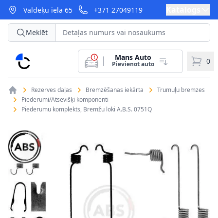
Katalogs
Valdeķu iela 65
+371 27049119
Meklēt
Mans Auto
CarParts
0
Pievienot auto
Rezerves daļas
Bremzēšanas iekārta
Trumuļu bremzes
Piederumi/Atsevišķi komponenti
Piederumu komplekts, Bremžu loki A.B.S. 0751Q