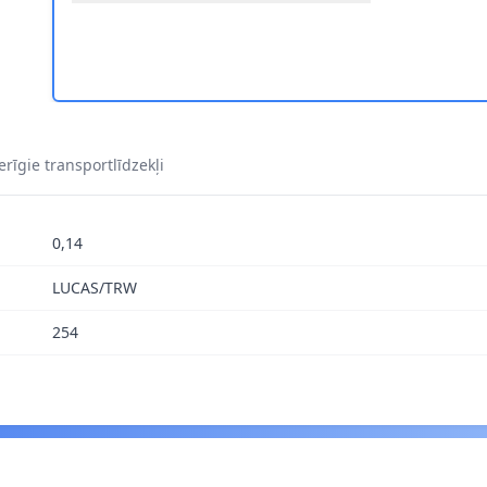
S. 0755Q 1
rīgie transportlīdzekļi
0,14
LUCAS/TRW
254