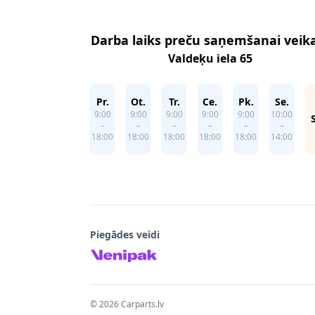
Darba laiks preču saņemšanai veik
Valdeķu iela 65
Pr.
Ot.
Tr.
Ce.
Pk.
Se.
9:00
9:00
9:00
9:00
9:00
10:00
–
–
–
–
–
–
18:00
18:00
18:00
18:00
18:00
14:00
Piegādes veidi
©
2026
Carparts.lv