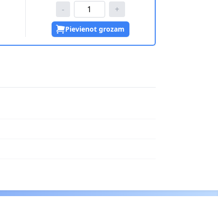
-
+
Pievienot grozam