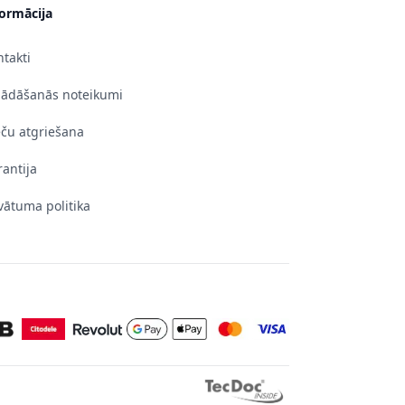
formācija
takti
gādāšanās noteikumi
eču atgriešana
antija
vātuma politika