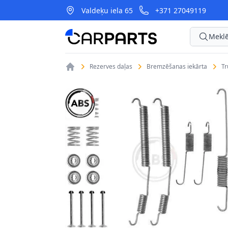
Valdeķu iela 65
+371 27049119
CarParts
Meklē
Rezerves daļas
Bremzēšanas iekārta
T