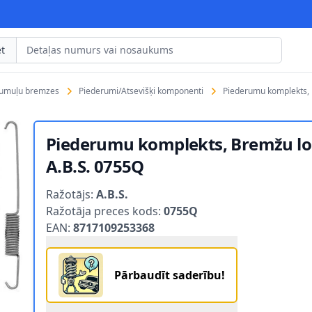
t
rumuļu bremzes
Piederumi/Atsevišķi komponenti
Piederumu komplekts, 
Piederumu komplekts, Bremžu lo
A.B.S. 0755Q
Product information
Ražotājs:
A.B.S.
Ražotāja preces kods:
0755Q
EAN:
8717109253368
Pārbaudīt saderību!