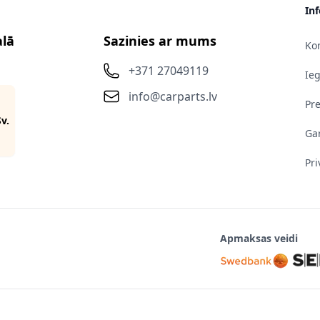
In
alā
Sazinies ar mums
Kon
+371 27049119
Ie
info@carparts.lv
Pr
Sv.
Gar
Pri
Apmaksas veidi