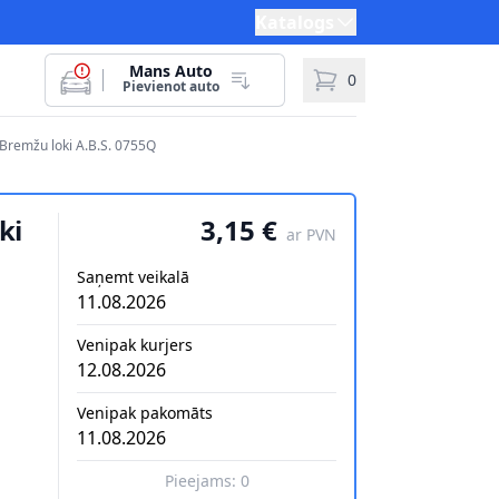
Katalogs
Mans Auto
0
Pievienot auto
Bremžu loki A.B.S. 0755Q
ki
3,15 €
ar PVN
Saņemt veikalā
11.08.2026
Venipak kurjers
12.08.2026
Venipak pakomāts
11.08.2026
Pieejams:
0