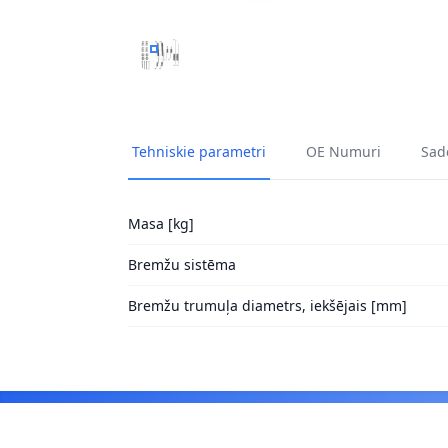
PIEDERUMU KOMPLEKTS, BREMŽU LOKI A.B.
Tehniskie parametri
OE Numuri
Sade
Masa [kg]
Bremžu sistēma
Bremžu trumuļa diametrs, iekšējais [mm]
Footer