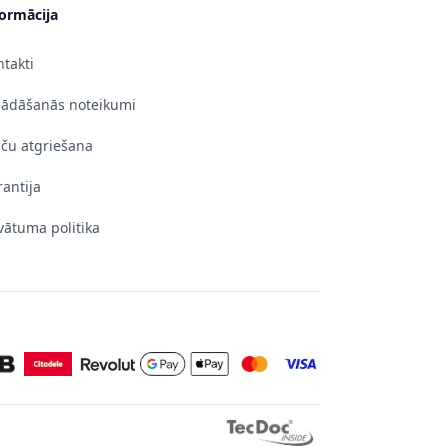
formācija
takti
gādāšanās noteikumi
eču atgriešana
antija
vātuma politika