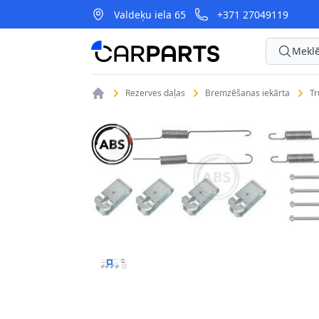
Valdeķu iela 65
+371 27049119
CarParts
Meklē
Rezerves daļas
Bremzēšanas iekārta
T
PIEDERUMU KOMPLEKTS, BREMŽU LOKI A.B.