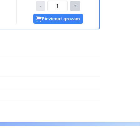
-
+
Pievienot grozam