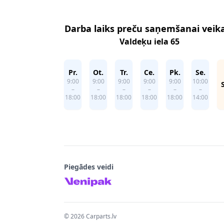
Darba laiks preču saņemšanai veik
Valdeķu iela 65
Pr.
Ot.
Tr.
Ce.
Pk.
Se.
9:00
9:00
9:00
9:00
9:00
10:00
–
–
–
–
–
–
18:00
18:00
18:00
18:00
18:00
14:00
Piegādes veidi
©
2026
Carparts.lv