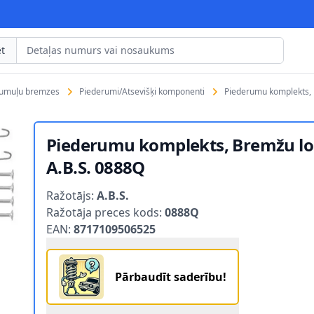
t
rumuļu bremzes
Piederumi/Atsevišķi komponenti
Piederumu komplekts, 
Piederumu komplekts, Bremžu lo
A.B.S. 0888Q
Product information
Ražotājs:
A.B.S.
Ražotāja preces kods:
0888Q
EAN:
8717109506525
S. 0888Q 1
Pārbaudīt saderību!