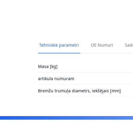
Tehniskie parametri
OE Numuri
Sade
Masa [kg]
artikula numuram
Bremžu trumuļa diametrs, iekšējais [mm]
Footer