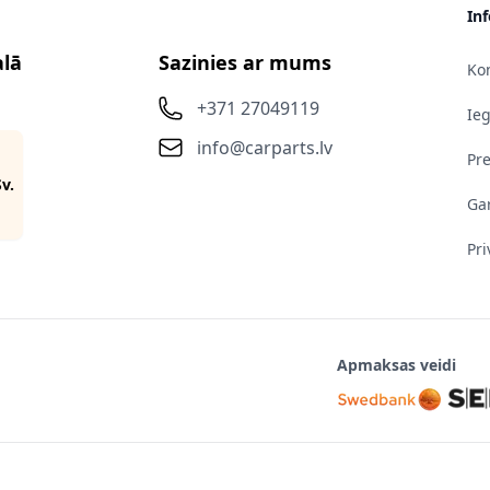
In
alā
Sazinies ar mums
Kon
+371 27049119
Ie
info@carparts.lv
Pr
Sv.
Gar
Pri
Apmaksas veidi