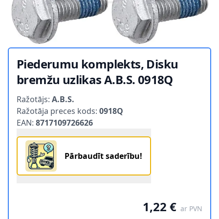
Piederumu komplekts, Disku
bremžu uzlikas A.B.S. 0918Q
Product information
Ražotājs:
A.B.S.
Ražotāja preces kods:
0918Q
EAN:
8717109726626
Pārbaudīt saderību!
1,22 €
ar PVN