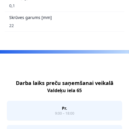
0,1
Skrūves garums [mm]
22
Footer
Darba laiks preču saņemšanai veikalā
Valdeķu iela 65
Pr.
9:00 – 18:00