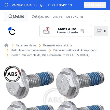
Katalogs
Valdeķu iela 65
+371 27049119
Meklēt
Mans Auto
CarParts
0
Pievienot auto
Rezerves daļas
Bremzēšanas iekārta
Disku bremžu mehānisms
Piederumi/Atsevišķi komponenti
Piederumu komplekts, Disku bremžu uzlikas A.B.S. 0918Q