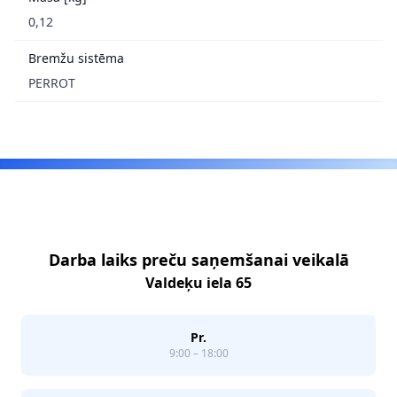
0,12
Bremžu sistēma
PERROT
Footer
Darba laiks preču saņemšanai veikalā
Valdeķu iela 65
Pr.
9:00 – 18:00