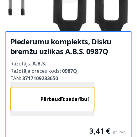
Piederumu komplekts, Disku
bremžu uzlikas A.B.S. 0987Q
Product information
Ražotājs:
A.B.S.
Ražotāja preces kods:
0987Q
EAN:
8717109233650
Pārbaudīt saderību!
3,41 €
ar PVN