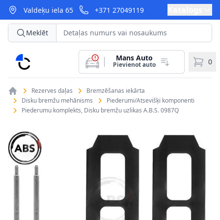
Katalogs
Valdeķu iela 65
+371 27049119
Meklēt
Mans Auto
CarParts
0
Pievienot auto
Rezerves daļas
Bremzēšanas iekārta
Disku bremžu mehānisms
Piederumi/Atsevišķi komponenti
Piederumu komplekts, Disku bremžu uzlikas A.B.S. 0987Q