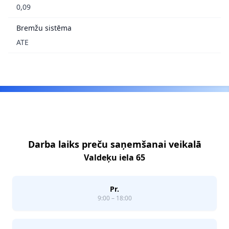
0,09
Bremžu sistēma
ATE
Footer
Darba laiks preču saņemšanai veikalā
Valdeķu iela 65
Pr.
9:00 – 18:00