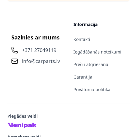
Informācija
Sazinies ar mums
Kontakti
+371 27049119
Iegādāšanās noteikumi
info@carparts.lv
Preču atgriešana
Garantija
Privātuma politika
Piegādes veidi
Apmaksas veidi