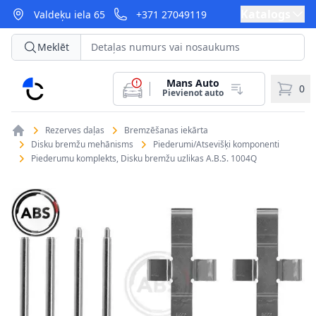
Katalogs
Valdeķu iela 65
+371 27049119
Meklēt
Mans Auto
CarParts
0
Pievienot auto
Rezerves daļas
Bremzēšanas iekārta
Disku bremžu mehānisms
Piederumi/Atsevišķi komponenti
Piederumu komplekts, Disku bremžu uzlikas A.B.S. 1004Q