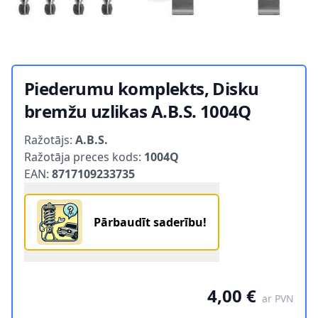
Piederumu komplekts, Disku
bremžu uzlikas A.B.S. 1004Q
Product information
Ražotājs:
A.B.S.
Ražotāja preces kods:
1004Q
EAN:
8717109233735
Pārbaudīt saderību!
4,00 €
ar PVN