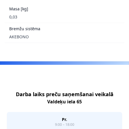
Masa [kg]
0,03
Bremžu sistēma
AKEBONO
Footer
Darba laiks preču saņemšanai veikalā
Valdeķu iela 65
Pr.
9:00 – 18:00