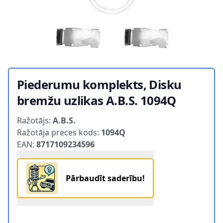
Piederumu komplekts, Disku
bremžu uzlikas A.B.S. 1094Q
Product information
Ražotājs:
A.B.S.
Ražotāja preces kods:
1094Q
EAN:
8717109234596
Pārbaudīt saderību!