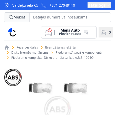
Katalogs
Valdeķu iela 65
+371 27049119
Meklēt
Mans Auto
CarParts
0
Pievienot auto
Rezerves daļas
Bremzēšanas iekārta
Disku bremžu mehānisms
Piederumi/Atsevišķi komponenti
Piederumu komplekts, Disku bremžu uzlikas A.B.S. 1094Q