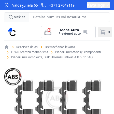
Katalogs
Valdeķu iela 65
+371 27049119
Meklēt
Mans Auto
CarParts
0
Pievienot auto
Rezerves daļas
Bremzēšanas iekārta
Disku bremžu mehānisms
Piederumi/Atsevišķi komponenti
Piederumu komplekts, Disku bremžu uzlikas A.B.S. 1104Q