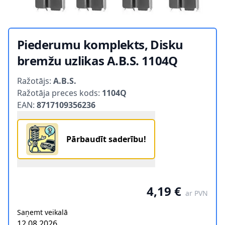
Piederumu komplekts, Disku
bremžu uzlikas A.B.S. 1104Q
Product information
Ražotājs:
A.B.S.
Ražotāja preces kods:
1104Q
EAN:
8717109356236
Pārbaudīt saderību!
4,19 €
ar PVN
Saņemt veikalā
12.08.2026