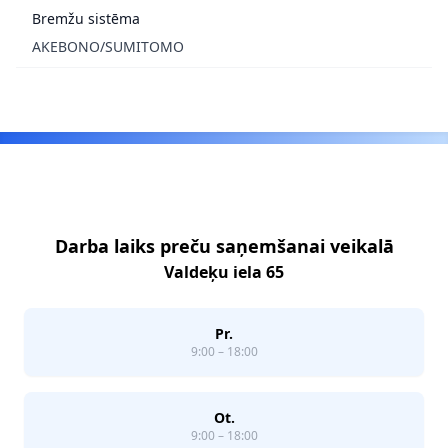
Bremžu sistēma
AKEBONO/SUMITOMO
Footer
Darba laiks preču saņemšanai veikalā
Valdeķu iela 65
Pr.
9:00 – 18:00
Ot.
9:00 – 18:00