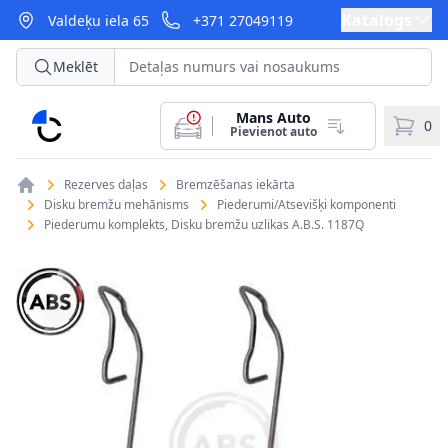
Katalogs
Valdeķu iela 65
+371 27049119
Meklēt
Mans Auto
CarParts
0
Pievienot auto
Rezerves daļas
Bremzēšanas iekārta
Disku bremžu mehānisms
Piederumi/Atsevišķi komponenti
Piederumu komplekts, Disku bremžu uzlikas A.B.S. 1187Q