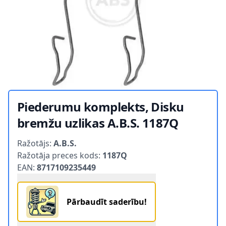
Piederumu komplekts, Disku
bremžu uzlikas A.B.S. 1187Q
Product information
Ražotājs:
A.B.S.
Ražotāja preces kods:
1187Q
EAN:
8717109235449
Pārbaudīt saderību!