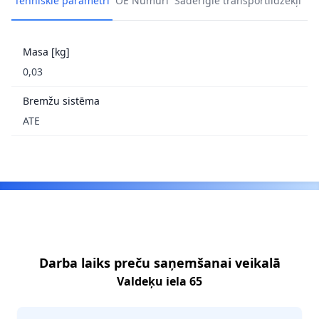
Tehniskie parametri
OE Numuri
Saderīgie transportlīdzekļi
Masa [kg]
0,03
Bremžu sistēma
ATE
Footer
Darba laiks preču saņemšanai veikalā
Valdeķu iela 65