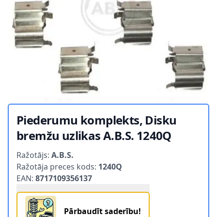
Piederumu komplekts, Disku
bremžu uzlikas A.B.S. 1240Q
Product information
Ražotājs:
A.B.S.
Ražotāja preces kods:
1240Q
EAN:
8717109356137
Pārbaudīt saderību!