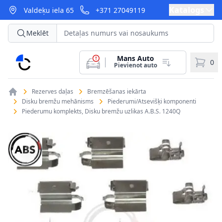
Katalogs
Valdeķu iela 65
+371 27049119
Meklēt
Mans Auto
CarParts
0
Pievienot auto
Rezerves daļas
Bremzēšanas iekārta
Disku bremžu mehānisms
Piederumi/Atsevišķi komponenti
Piederumu komplekts, Disku bremžu uzlikas A.B.S. 1240Q