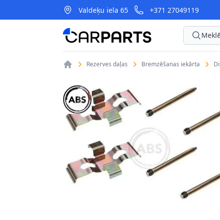
Valdeķu iela 65
+371 27049119
CarParts
Meklē
Rezerves daļas
Bremzēšanas iekārta
D