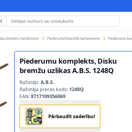
t
isku bremžu mehānisms
Piederumi/Atsevišķi komponenti
Piederumu kom
Piederumu komplekts, Disku
bremžu uzlikas A.B.S. 1248Q
Product information
Ražotājs:
A.B.S.
Ražotāja preces kods:
1248Q
EAN:
8717109356069
Pārbaudīt saderību!