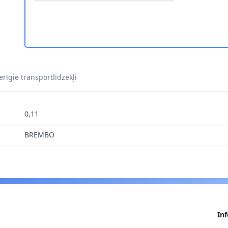
IKAS A.B.S. 1248Q 1
rīgie transportlīdzekļi
0,11
BREMBO
In