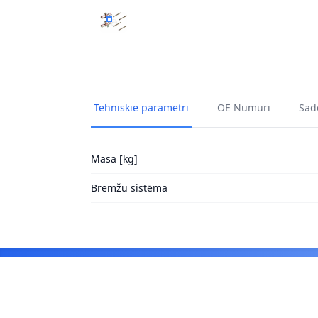
PIEDERUMU KOMPLEKTS, DISKU BREMŽU UZL
Tehniskie parametri
OE Numuri
Sade
Masa [kg]
Bremžu sistēma
Footer