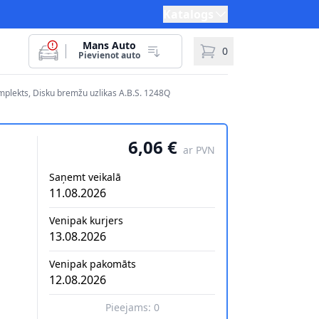
Katalogs
Mans Auto
0
Pievienot auto
plekts, Disku bremžu uzlikas A.B.S. 1248Q
6,06 €
ar PVN
Saņemt veikalā
11.08.2026
Venipak kurjers
13.08.2026
Venipak pakomāts
12.08.2026
Pieejams:
0