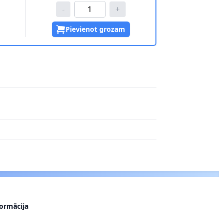
-
+
Pievienot grozam
formācija