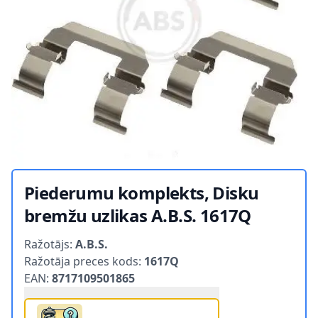
Piederumu komplekts, Disku
bremžu uzlikas A.B.S. 1617Q
Product information
Ražotājs:
A.B.S.
Ražotāja preces kods:
1617Q
EAN:
8717109501865