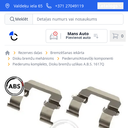
Katalogs
Valdeķu iela 65
+371 27049119
Meklēt
Mans Auto
CarParts
0
Pievienot auto
Rezerves daļas
Bremzēšanas iekārta
Disku bremžu mehānisms
Piederumi/Atsevišķi komponenti
Piederumu komplekts, Disku bremžu uzlikas A.B.S. 1617Q