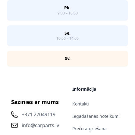
Pk.
9:00 – 18:00
Se.
10:00 – 14:00
Sv.
Informācija
Sazinies ar mums
Kontakti
+371 27049119
Iegādāšanās noteikumi
info@carparts.lv
Preču atgriešana