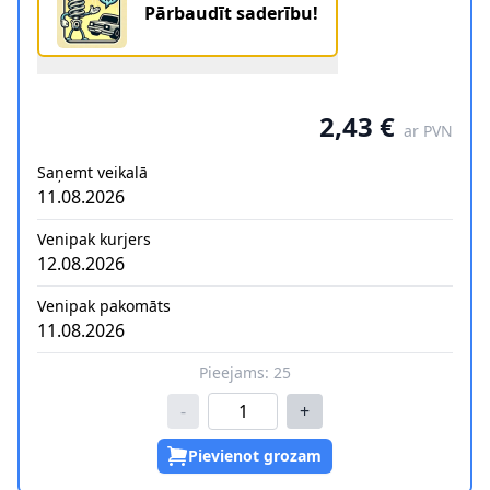
Pārbaudīt saderību!
2,43 €
ar PVN
Saņemt veikalā
11.08.2026
Venipak kurjers
12.08.2026
Venipak pakomāts
11.08.2026
Pieejams:
25
-
+
Pievienot grozam