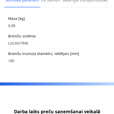
Tehniskie parametri
OE Numuri
Saderīgie transportlīdzekļi
Masa [kg]
0,08
Bremžu sistēma
LUCAS/TRW
Bremžu trumuļa diametrs, iekšējais [mm]
180
Footer
Darba laiks preču saņemšanai veikalā