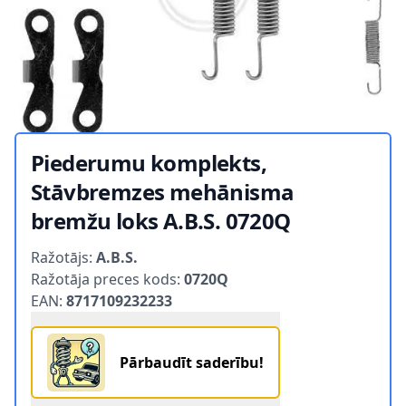
Piederumu komplekts,
Stāvbremzes mehānisma
bremžu loks A.B.S. 0720Q
Product information
Ražotājs:
A.B.S.
Ražotāja preces kods:
0720Q
EAN:
8717109232233
Pārbaudīt saderību!