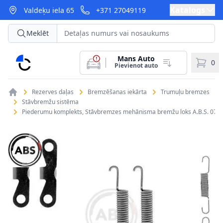
Katalogs
Valdeķu iela 65
+371 27049119
Meklēt
Mans Auto
CarParts
0
Pievienot auto
Rezerves daļas
Bremzēšanas iekārta
Trumuļu bremzes
Stāvbremžu sistēma
Piederumu komplekts, Stāvbremzes mehānisma bremžu loks A.B.S. 072