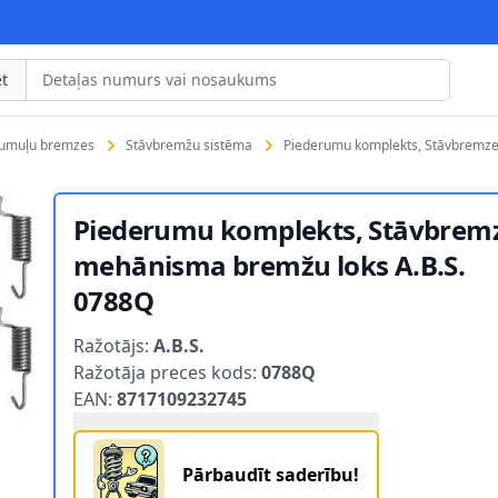
t
rumuļu bremzes
Stāvbremžu sistēma
Piederumu komplekts, Stāvbremze
Piederumu komplekts, Stāvbrem
mehānisma bremžu loks A.B.S.
0788Q
Product information
Ražotājs:
A.B.S.
Ražotāja preces kods:
0788Q
EAN:
8717109232745
Pārbaudīt saderību!