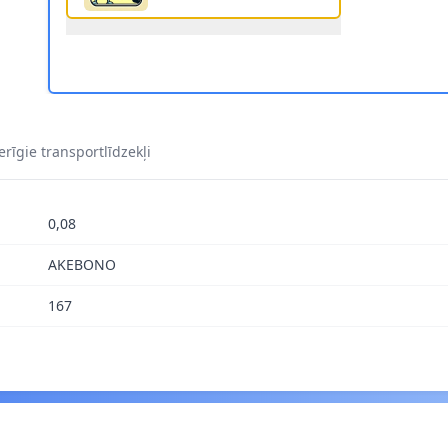
ĀNISMA BREMŽU LOKS A.B.S. 0788Q 1
rīgie transportlīdzekļi
0,08
AKEBONO
167