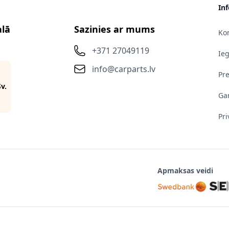
In
alā
Sazinies ar mums
Kon
+371 27049119
Ie
info@carparts.lv
Pr
Sv.
Gar
Pri
Apmaksas veidi