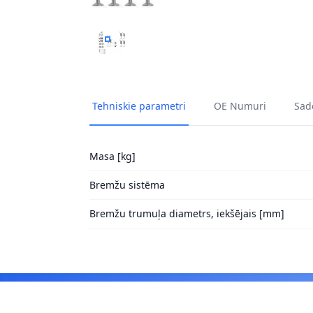
PIEDERUMU KOMPLEKTS, STĀVBREMZES MEH
Tehniskie parametri
OE Numuri
Sade
Masa [kg]
Bremžu sistēma
Bremžu trumuļa diametrs, iekšējais [mm]
Footer