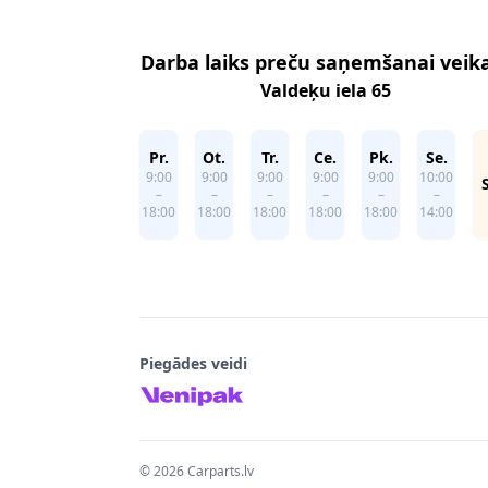
Darba laiks preču saņemšanai veik
Valdeķu iela 65
Pr.
Ot.
Tr.
Ce.
Pk.
Se.
9:00
9:00
9:00
9:00
9:00
10:00
–
–
–
–
–
–
18:00
18:00
18:00
18:00
18:00
14:00
Piegādes veidi
©
2026
Carparts.lv