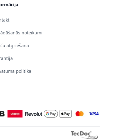
formācija
takti
gādāšanās noteikumi
eču atgriešana
antija
vātuma politika