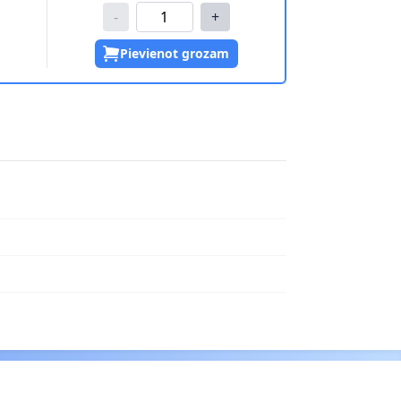
-
+
Pievienot grozam