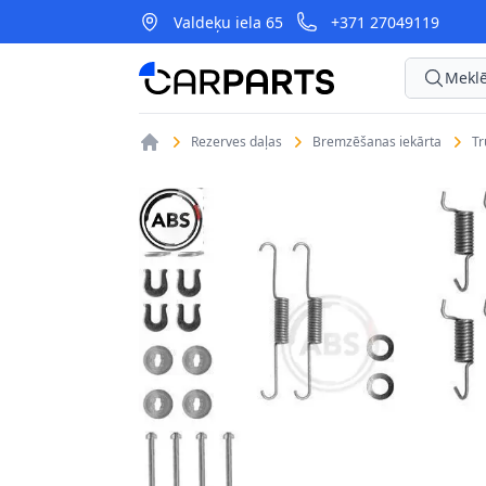
Valdeķu iela 65
+371 27049119
CarParts
Meklē
Rezerves daļas
Bremzēšanas iekārta
T