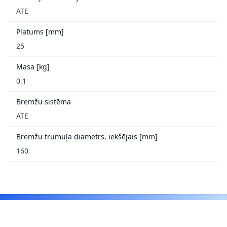
ATE
Platums [mm]
25
Masa [kg]
0,1
Bremžu sistēma
ATE
Bremžu trumuļa diametrs, iekšējais [mm]
160
Footer