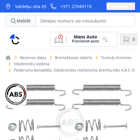
Katalogs
Valdeķu iela 65
+371 27049119
Meklēt
Mans Auto
CarParts
0
Pievienot auto
Rezerves daļas
Bremzēšanas iekārta
Trumuļu bremzes
Stāvbremžu sistēma
Piederumu komplekts, Stāvbremzes mehānisma bremžu loks A.B.S. 079