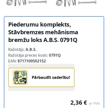
Piederumu komplekts,
Stāvbremzes mehānisma
bremžu loks A.B.S. 0791Q
Product information
Ražotājs:
A.B.S.
Ražotāja preces kods:
0791Q
EAN:
8717109502152
Pārbaudīt saderību!
2,36 €
ar PVN