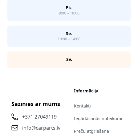
Pk.
9:00 – 18:00
Se.
10:00 – 14:00
Sv.
Informācija
Sazinies ar mums
Kontakti
+371 27049119
Iegādāšanās noteikumi
info@carparts.lv
Preču atgriešana