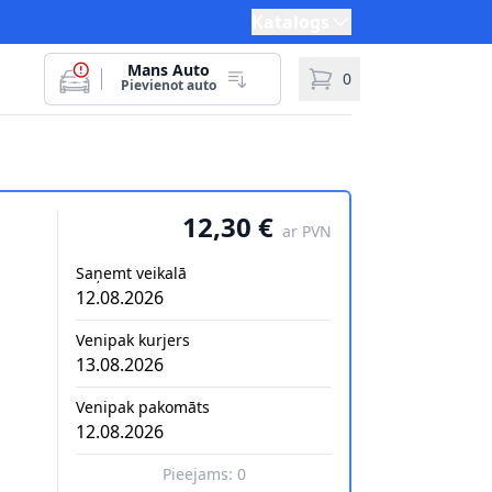
Katalogs
Mans Auto
0
Pievienot auto
12,30 €
ar PVN
Saņemt veikalā
12.08.2026
Venipak kurjers
13.08.2026
Venipak pakomāts
12.08.2026
Pieejams:
0