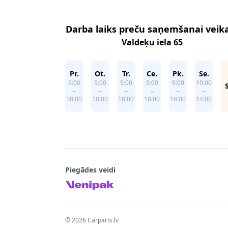
Darba laiks preču saņemšanai veik
Valdeķu iela 65
Pr.
Ot.
Tr.
Ce.
Pk.
Se.
9:00
9:00
9:00
9:00
9:00
10:00
–
–
–
–
–
–
18:00
18:00
18:00
18:00
18:00
14:00
Piegādes veidi
©
2026
Carparts.lv