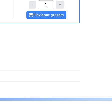
-
+
Pievienot grozam