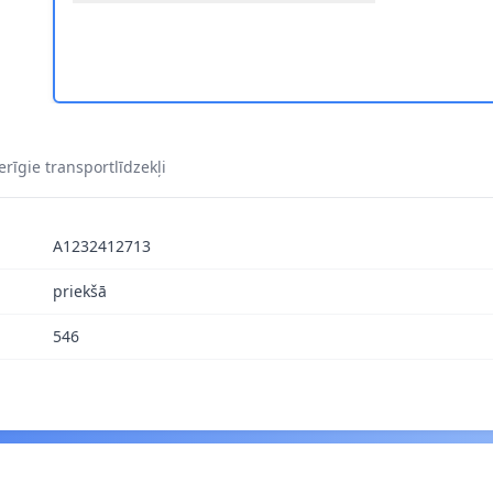
50 1
rīgie transportlīdzekļi
A1232412713
priekšā
546