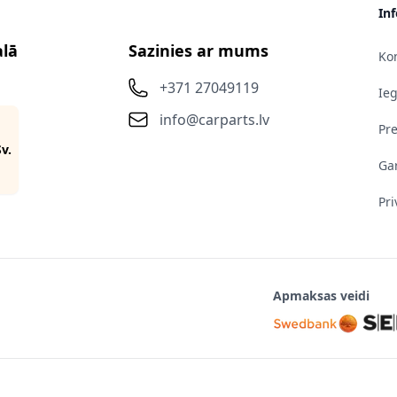
In
alā
Sazinies ar mums
Kon
+371 27049119
Ie
info@carparts.lv
Pr
Sv.
Gar
Pri
Apmaksas veidi