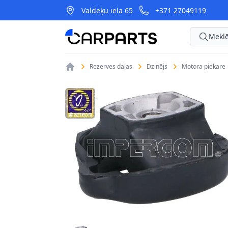
Valdeķu iela 65
+371 27049119
CarParts
Meklē
Rezerves daļas
Dzinējs
Motora piekare