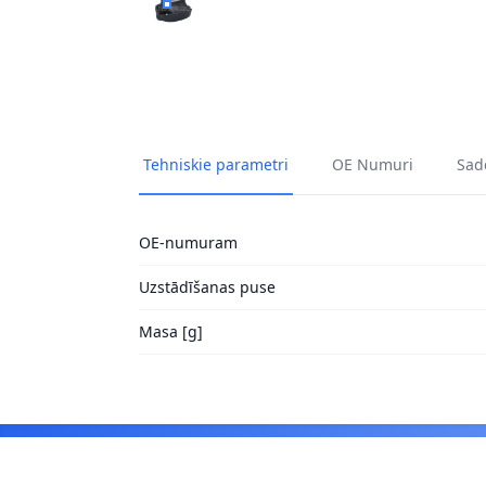
PIEKARE, DZINĒJS ORIGINAL IMPERIUM 318
Tehniskie parametri
OE Numuri
Sade
OE-numuram
Uzstādīšanas puse
Masa [g]
Footer