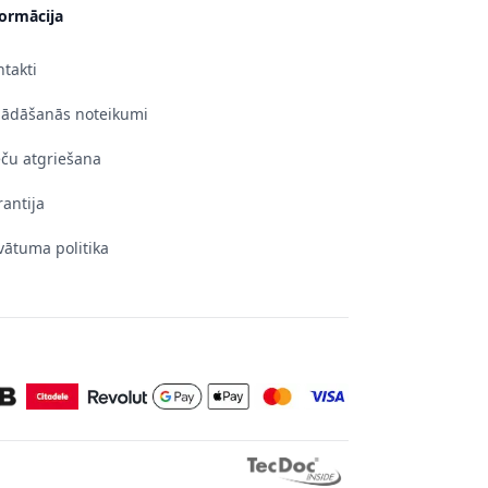
formācija
takti
gādāšanās noteikumi
eču atgriešana
antija
vātuma politika