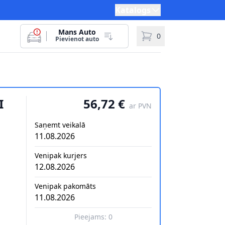
Katalogs
Mans Auto
0
Pievienot auto
I
56,72 €
ar PVN
Saņemt veikalā
11.08.2026
Venipak kurjers
12.08.2026
Venipak pakomāts
11.08.2026
Pieejams:
0