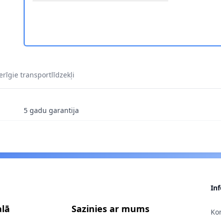
4 1
TACHI 132264 2
IEKĀRTA HITACHI 132264 3
ALAIŠANAS IEKĀRTA HITACHI 132264 4
rīgie transportlīdzekļi
5 gadu garantija
In
alā
Sazinies ar mums
Kon