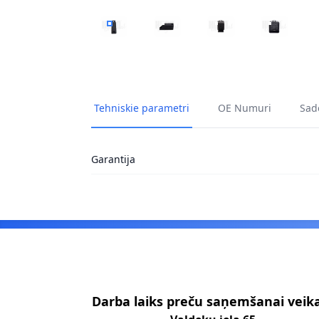
RELEJS, PALAIŠANAS IEKĀRTA HITACHI 13226
RELEJS, PALAIŠANAS IEKĀRTA HI
RELEJS, PALAIŠANAS 
RELEJS, P
Tehniskie parametri
OE Numuri
Sade
Garantija
Footer
Darba laiks preču saņemšanai veik