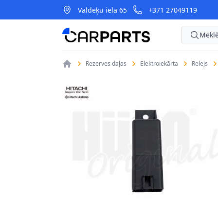
Valdeķu iela 65
+371 27049119
CarParts
Meklē
Rezerves daļas
Elektroiekārta
Relejs