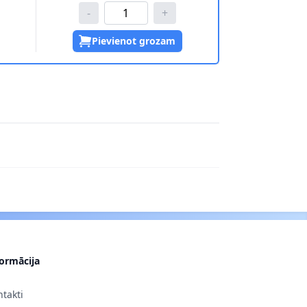
-
+
Pievienot grozam
formācija
takti