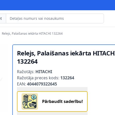
t
Relejs, Palaišanas iekārta HITACHI 132264
Relejs, Palaišanas iekārta HITACH
132264
Product information
Ražotājs:
HITACHI
Ražotāja preces kods:
132264
EAN:
4044079322645
Pārbaudīt saderību!