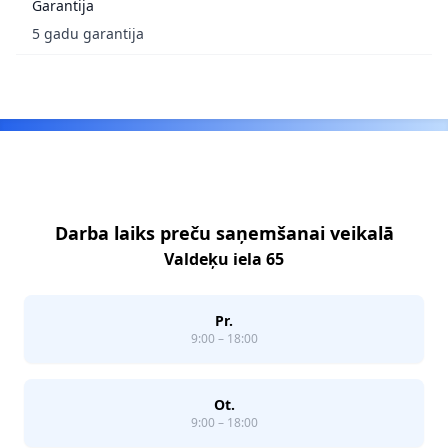
Garantija
5 gadu garantija
Footer
Darba laiks preču saņemšanai veikalā
Valdeķu iela 65
Pr.
9:00 – 18:00
Ot.
9:00 – 18:00