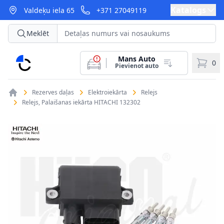
Katalogs
Valdeķu iela 65
+371 27049119
Meklēt
Mans Auto
CarParts
0
Pievienot auto
Rezerves daļas
Elektroiekārta
Relejs
Relejs, Palaišanas iekārta HITACHI 132302