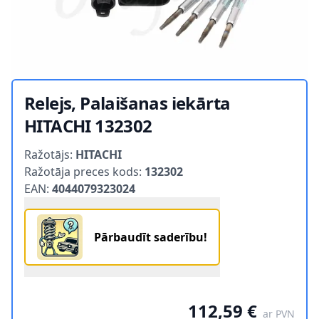
Relejs, Palaišanas iekārta
HITACHI 132302
Product information
Ražotājs:
HITACHI
Ražotāja preces kods:
132302
EAN:
4044079323024
Pārbaudīt saderību!
112,59 €
ar PVN