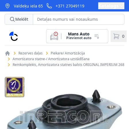
Katalogs
Valdeķu iela 65
+371 27049119
Meklēt
Mans Auto
CarParts
0
Pievienot auto
Rezerves daļas
Piekare/ Amortizācija
Amortizatora statne-/ Amortizatora uzstādīšana
Remkomplekts, Amortizatora statnes balsts ORIGINAL IMPERIUM 26875