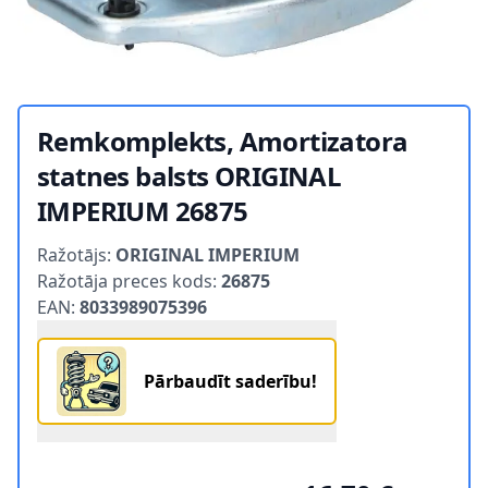
Remkomplekts, Amortizatora
statnes balsts ORIGINAL
IMPERIUM 26875
Product information
Ražotājs:
ORIGINAL IMPERIUM
Ražotāja preces kods:
26875
EAN:
8033989075396
Pārbaudīt saderību!