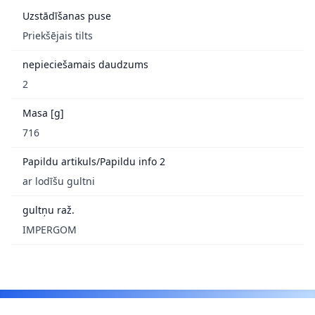
Uzstādīšanas puse
Priekšējais tilts
nepieciešamais daudzums
2
Masa [g]
716
Papildu artikuls/Papildu info 2
ar lodīšu gultni
gultņu raž.
IMPERGOM
Footer