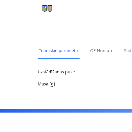
REMKOMPLEKTS, NEATK. BALSTIEKĀRTAS ŠĶ
Tehniskie parametri
OE Numuri
Sade
Uzstādīšanas puse
Masa [g]
Footer