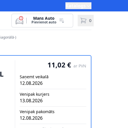
Katalogs
Mans Auto
0
Pievienot auto
Diagonālā-)
11,02 €
ar PVN
AL
Saņemt veikalā
12.08.2026
Venipak kurjers
13.08.2026
Venipak pakomāts
12.08.2026