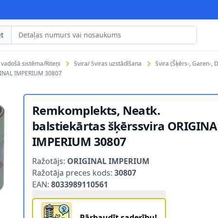
t
s vadošā sistēma/Riteņi
Svira/ Sviras uzstādīšana
Svira (Šķērs-, Garen-, 
IGINAL IMPERIUM 30807
Remkomplekts, Neatk.
balstiekārtas šķērssvira ORIGIN
IMPERIUM 30807
Product information
Ražotājs:
ORIGINAL IMPERIUM
Ražotāja preces kods:
30807
EAN:
8033989110561
Pārbaudīt saderību!