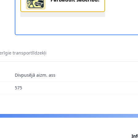
ĒRSSVIRA ORIGINAL IMPERIUM 30807 1
rīgie transportlīdzekļi
Divpusējā aizm. ass
575
In