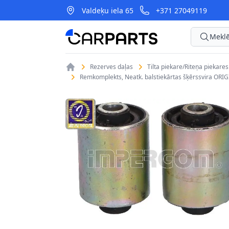
Valdeķu iela 65
+371 27049119
CarParts
Meklē
Rezerves daļas
Tilta piekare/Riteņa piekare
Remkomplekts, Neatk. balstiekārtas šķērssvira OR