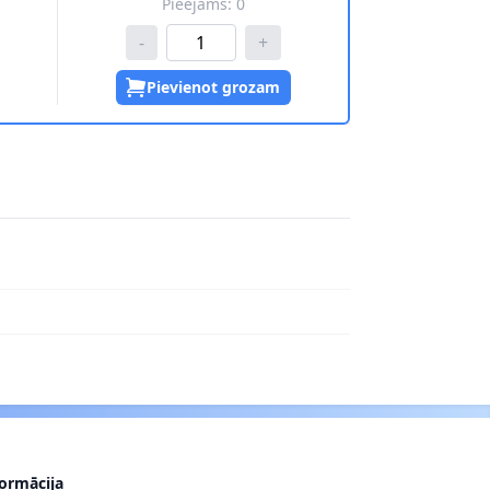
Pieejams:
0
-
+
Pievienot grozam
formācija