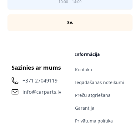
10:00 – 14:00
Sv.
Informācija
Sazinies ar mums
Kontakti
+371 27049119
Iegādāšanās noteikumi
info@carparts.lv
Preču atgriešana
Garantija
Privātuma politika