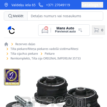
Katalogs
Valdeķu iela 65
+371 27049119
Meklēt
Mans Auto
CarParts
0
Pievienot auto
Rezerves daļas
Tilta piekare/Riteņa piekares vadošā sistēma/Riteņi
Tilta sija/Ass piekare
Piekare
Remkomplekts, Tilta sija ORIGINAL IMPERIUM 35733