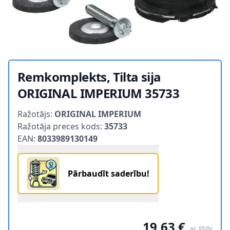
Remkomplekts, Tilta sija
ORIGINAL IMPERIUM 35733
Product information
Ražotājs:
ORIGINAL IMPERIUM
Ražotāja preces kods:
35733
EAN:
8033989130149
Pārbaudīt saderību!
19,63 €
ar PVN