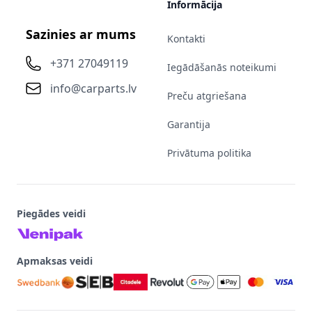
Informācija
Sazinies ar mums
Kontakti
+371 27049119
Iegādāšanās noteikumi
info@carparts.lv
Preču atgriešana
Garantija
Privātuma politika
Piegādes veidi
Apmaksas veidi