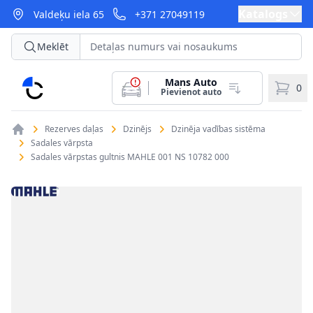
Katalogs
Valdeķu iela 65
+371 27049119
Meklēt
Mans Auto
CarParts
0
Pievienot auto
Rezerves daļas
Dzinējs
Dzinēja vadības sistēma
Sadales vārpsta
Sadales vārpstas gultnis MAHLE 001 NS 10782 000