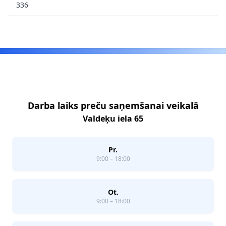
336
Footer
Darba laiks preču saņemšanai veikalā
Valdeķu iela 65
Pr.
9:00 – 18:00
Ot.
9:00 – 18:00