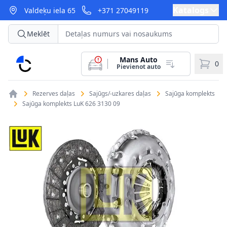
Katalogs
Valdeķu iela 65
+371 27049119
Meklēt
Mans Auto
CarParts
0
Pievienot auto
Rezerves daļas
Sajūgs/-uzkares daļas
Sajūga komplekts
Sajūga komplekts LuK 626 3130 09