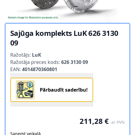
Sajūga komplekts LuK 626 3130
09
Product information
Ražotājs:
LuK
Ražotāja preces kods:
626 3130 09
EAN:
4014870360801
Pārbaudīt saderību!
211,28 €
ar PVN
Saņemt veikalā