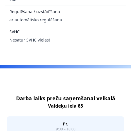
Regulēšana / uzstādīšana
ar automātisko regulēšanu
SVHC
Nesatur SVHC vielas!
Footer
Darba laiks preču saņemšanai veikalā
Valdeķu iela 65
Pr.
9:00 – 18:00