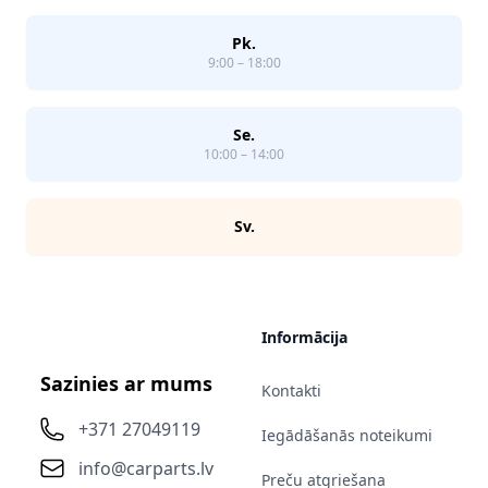
Pk.
9:00 – 18:00
Se.
10:00 – 14:00
Sv.
Informācija
Sazinies ar mums
Kontakti
+371 27049119
Iegādāšanās noteikumi
info@carparts.lv
Preču atgriešana