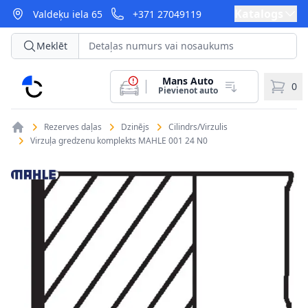
Katalogs
Valdeķu iela 65
+371 27049119
Meklēt
Mans Auto
CarParts
0
Pievienot auto
Rezerves daļas
Dzinējs
Cilindrs/Virzulis
Virzuļa gredzenu komplekts MAHLE 001 24 N0