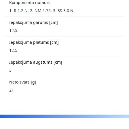
Komponenta numurs
1. R 1.2 N, 2. NM 1.75, 3. 3S 3.0 N
Iepakojuma garums [cm]
12,5
Iepakojuma platums [cm]
12,5
Iepakojuma augstums [cm]
3
Neto svars [g]
21
Footer