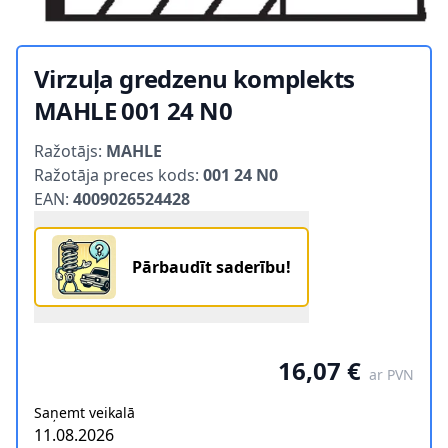
Virzuļa gredzenu komplekts
MAHLE 001 24 N0
Product information
Ražotājs:
MAHLE
Ražotāja preces kods:
001 24 N0
EAN:
4009026524428
Pārbaudīt saderību!
16,07 €
ar PVN
Saņemt veikalā
11.08.2026